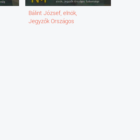
Bálint József, elnök,
Kozma T
Jegyzők Országos
telepvez
,
Szövetsége
Ebtelep