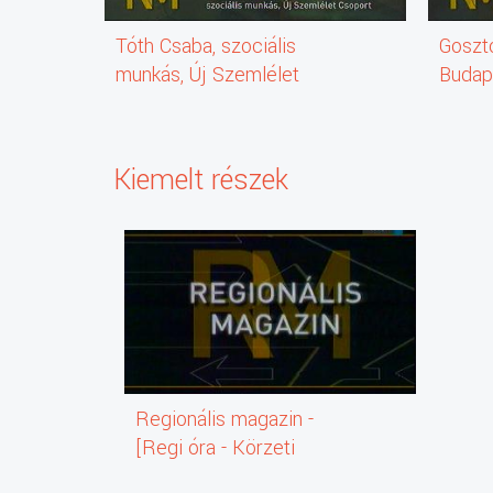
Tóth Csaba, szociális
Goszto
munkás, Új Szemlélet
Budape
Csoport [balra]
Forrá
Kiemelt részek
Regionális magazin -
[Regi óra - Körzeti
magazinok]