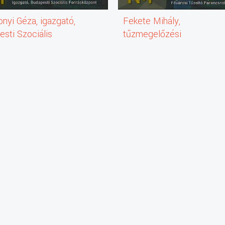
nyi Géza, igazgató,
Fekete Mihály,
sti Szociális
tűzmegelőzési
sközpont
főosztályvezető-helyettes
Fővárosi Tűzoltó
Parancsnokság