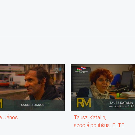
a János
Tausz Katalin,
szociálpolitikus, ELTE