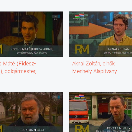
s Máté (Fidesz-
Aknai Zoltán, elnök,
, polgármester,
Menhely Alapítvány
fváros