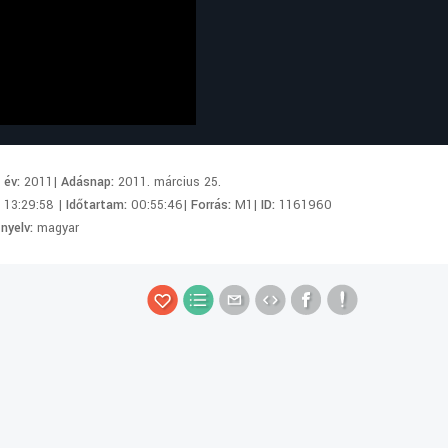
i év:
2011|
Adásnap:
2011. március 25.
:
13:29:58 |
Időtartam:
00:55:46|
Forrás:
M1|
ID:
1161960
 nyelv:
magyar