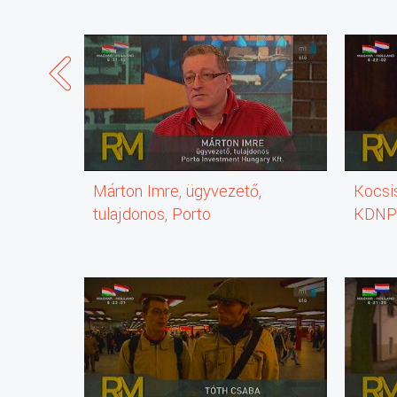
Márton Imre, ügyvezető,
Kocsi
tulajdonos, Porto
KDNP)
Investment Hungary Kft.
Józse