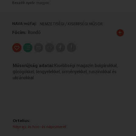
Beszélt nyelv:
magyar
VALLÁS
VALLÁS
NAVA műfaj:
NEMZETISÉGI / KISEBBSÉGI MŰSOR
+
Főcím:
Rondó
Műsorújság adatai:
Kisebbségi magazin bolgárokkal,
görögökkel, lengyelekkel, örményekkel, ruszinokkal és
ukránokkal
Ortelius:
Néprajz és hon- és népismeret