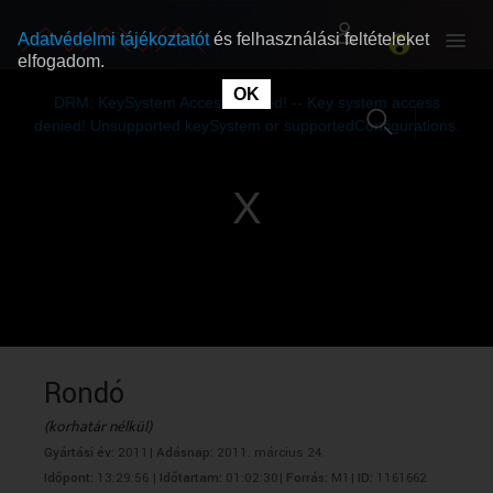
Adatvédelmi tájékoztatót
és felhasználási feltételeket
elfogadom.
This
is
OK
RÓLUNK
RÓLUNK
a
DRM: KeySystem Access Denied! -- Key system access
modal
window.
denied! Unsupported keySystem or supportedConfigurations.
SZABAD MŰSOROK
SZABAD MŰSOROK
MŰSORÚJSÁG
MŰSORÚJSÁG
GYŰJTEMÉNYEK
GYŰJTEMÉNYEK
SEGÍTHETÜNK?
SEGÍTHETÜNK?
Rondó
(korhatár nélkül)
OKTATÁS
OKTATÁS
Gyártási év:
2011|
Adásnap:
2011. március 24.
Időpont:
13:29:56 |
Időtartam:
01:02:30|
Forrás:
M1|
ID:
1161662