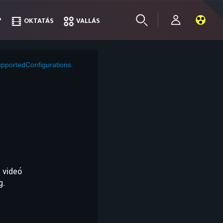
?
?
OKTATÁS
OKTATÁS
VALLÁS
VALLÁS
pportedConfigurations.
 videó
g.