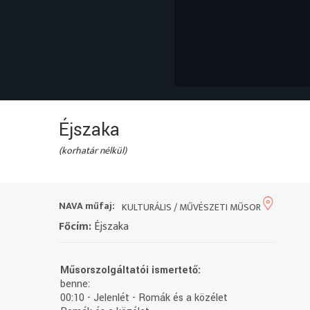
Éjszaka
(korhatár nélkül)
NAVA műfaj:
KULTURÁLIS / MŰVÉSZETI MŰSOR
Főcím:
Éjszaka
Műsorszolgáltatói ismertető:
benne:
00:10 - Jelenlét - Romák és a közélet