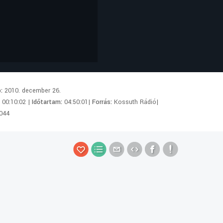
p:
2010. december 26.
:
00:10:02 |
Időtartam:
04:50:01|
Forrás:
Kossuth Rádió|
044