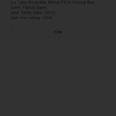
e.a.: Láng Annamária, Mácsai Pál és Kőszegi Ákos
szerk.: Palotás Ágnes
rend.: Zoltán Gábor (2010)
(bef. rész: holnap 13.04)
...
TÖBB