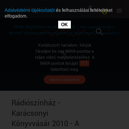
Adatvédelmi tájékoztatót
és felhasználási feltételeket
elfogadom.
This
is
OK
RÓLUNK
RÓLUNK
a
DRM: KeySystem Access Denied! -- Key system access
modal
window.
denied! Unsupported keySystem or supportedConfigurations.
SZABAD MŰSOROK
SZABAD MŰSOROK
Korlátozott tartalom. Kérjük
fáradjon be egy NAVA-pontba a
teljes videó megtekintéséhez. A
MŰSORÚJSÁG
MŰSORÚJSÁG
NAVA-pontok listáját
ITT
tekintheti meg.
Idézet a műsorból.
GYŰJTEMÉNYEK
GYŰJTEMÉNYEK
SEGÍTHETÜNK?
SEGÍTHETÜNK?
Rádiószínház -
Karácsonyi
OKTATÁS
OKTATÁS
Könyvvásár 2010 - A