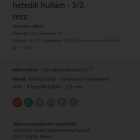
hetedik hullám - 3/2.
VALLÁS
VALLÁS
rész
(korhatár nélkül)
Adásnap:
2010. december 16.
Időpont:
13:04:37 |
Időtartam:
00:25:39|
Forrás:
Kossuth Rádió|
ID:
1115798
NAVA műfaj:
3 EBU MŰFAJI BESOROLÁS
Főcím:
Rádiószínház - Karácsonyi Könyvvásár
2010 - A hetedik hullám - 3/2. rész
Műsorszolgáltatói ismertető:
részletek Daniel Glattauer regényéből
Ford.: Kajtár Mária