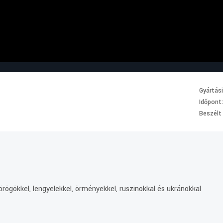
Gyártás
Időpont
Beszélt
rögökkel, lengyelekkel, örményekkel, ruszinokkal és ukránokkal