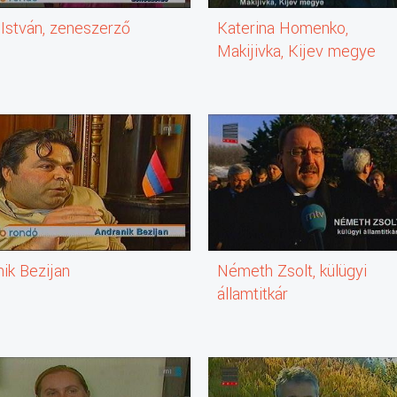
 István, zeneszerző
Katerina Homenko,
Makijivka, Kijev megye
ik Bezijan
Németh Zsolt, külügyi
államtitkár