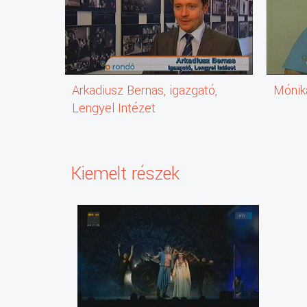
Arkadiusz Bernas, igazgató,
Mónik
Lengyel Intézet
Kiemelt részek