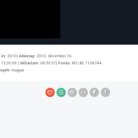
i év:
2010|
Adásnap:
2010. december 16.
:
13:35:09 |
Időtartam:
00:55:37|
Forrás:
M1|
ID:
1108744
 nyelv:
magyar