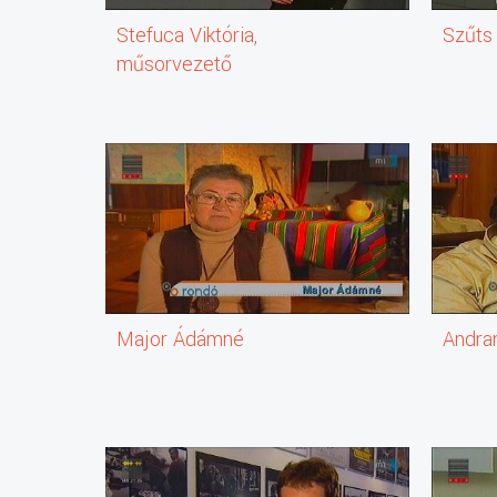
Stefuca Viktória,
Szűts
műsorvezető
Major Ádámné
Andran