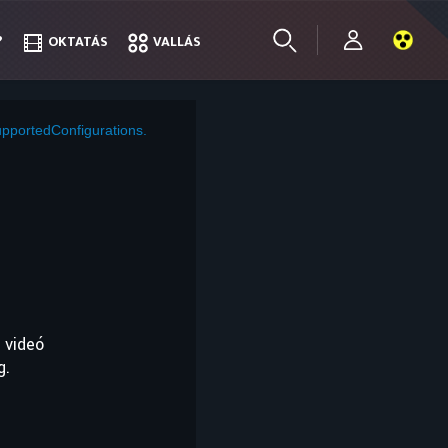
?
?
OKTATÁS
OKTATÁS
VALLÁS
VALLÁS
pportedConfigurations.
 videó
g.