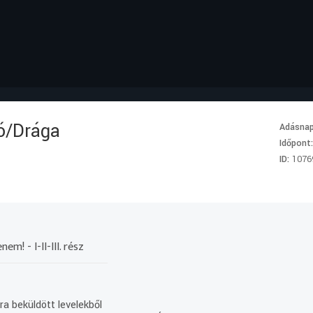
ó/Drága
Adásna
Időpont
ID:
1076
! - I-II-III. rész
a beküldött levelekből