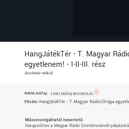
HangJátékTér - T. Magyar Rádi
egyetlenem! - I-II-III. rész
(korhatár nélkül)
NAVA műfaj:
3 EBU MŰFAJI BESOROLÁS
Főcím:
HangJátékTér - T. Magyar Rádió/Drága egyetlenem
Műsorszolgáltatói ismertető:
Hangszőttes a Magyar Rádió Szerelmeslevél-pályázatár