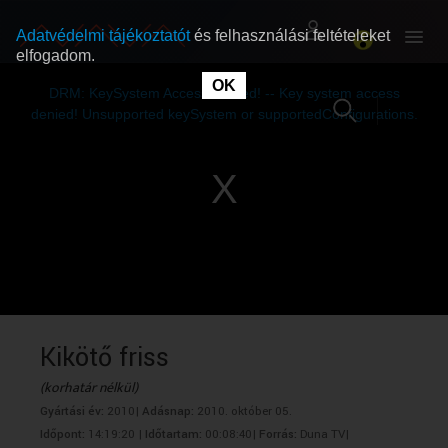
Adatvédelmi tájékoztatót
és felhasználási feltételeket
elfogadom.
This
is
OK
RÓLUNK
RÓLUNK
a
DRM: KeySystem Access Denied! -- Key system access
modal
window.
denied! Unsupported keySystem or supportedConfigurations.
SZABAD MŰSOROK
SZABAD MŰSOROK
MŰSORÚJSÁG
MŰSORÚJSÁG
GYŰJTEMÉNYEK
GYŰJTEMÉNYEK
SEGÍTHETÜNK?
SEGÍTHETÜNK?
Kikötő friss
(korhatár nélkül)
OKTATÁS
OKTATÁS
Gyártási év:
2010|
Adásnap:
2010. október 05.
Időpont:
14:19:20 |
Időtartam:
00:08:40|
Forrás:
Duna TV|