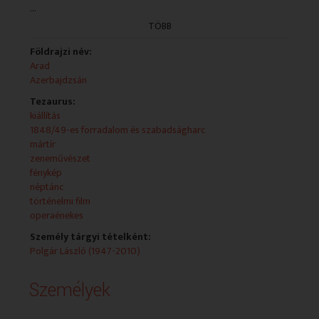
nemzeti költője, forgatókönyvíró; Nureddin Mehdihanli,
...
színész
TÖBB
- Egyhetes rendezvénysorozat Aradon a vértanúk
Földrajzi név:
emlékére
Arad
Azerbajdzsán
- Popslágerek a 100 tagú Cigányzenekar előadásában
NYILATKOZÓ: Beke Farkas Nándor, főtitkár-menedzser
Tezaurus:
kiállítás
- Fotókiállítás az Olasz Intézetben
1848/49-es forradalom és szabadságharc
mártír
- Örömzene - örömtánc Pécsett a Zene Világnapja
zeneművészet
alkalmából
fénykép
NYILATKOZÓ: Rubovszky Rita, ügyvezető igazgató,
néptánc
Hungarofest KLASSZ Zenei Iroda
történelmi film
operaénekes
- Képzőművészeti kiállítás a Duna Televízióban
Személy tárgyi tételként:
Polgár László (1947-2010)
- Emlékkiállítás Kállai Ferenc emlékére
Személyek
- Álomidő - A Magyar Állami Népi Együttes új darabja
NYILATKOZÓ: Mihályi Gábor, koreográfus