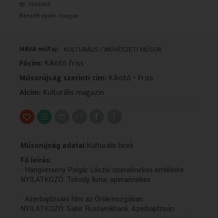
ID:
1069404
VALLÁS
VALLÁS
Beszélt nyelv:
magyar
NAVA műfaj:
KULTURÁLIS / MŰVÉSZETI MŰSOR
Főcím:
Kikötő friss
Műsorújság szerinti cím:
Kikötő - Friss
Alcím:
Kulturális magazin
Műsorújság adatai:
Kulturális hírek
Fő leírás:
- Hangverseny Polgár László operaénekes emlékére
NYILATKOZÓ: Tokody Ilona, operaénekes
- Azerbajdzsáni film az Örökmozgóban
NYILATKOZÓ: Sabír Rustamkhanli, Azerbajdzsán