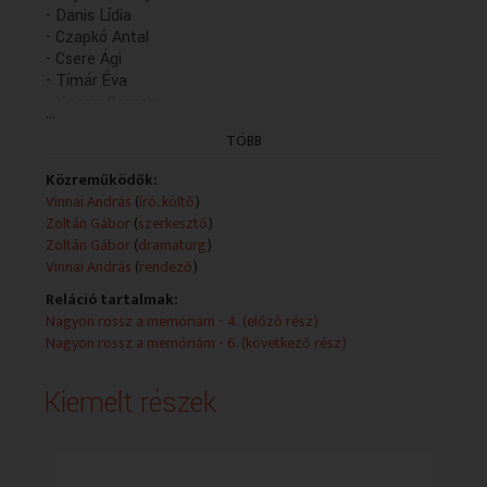
- Danis Lídia
- Czapkó Antal
- Csere Ági
- Tímár Éva
- Kocsis Gergely
...
Műsorszolgáltatói ismertető:
TÖBB
Írta és rendezte: Vinnai András
Cukor Lajos - Hajduk Károly, Szabó Zsófia - Danis Lídia,
Közreműködők:
Zsófia öccse - Czapkó Antal, Zsófia anyja -Csere Ági,
Vinnai András
(
író, költő
)
Portás - Tímár Éva, Marika - Kocsis Gergely, Gyula -
Zoltán Gábor
(
szerkesztő
)
Kocsis Gergely
Zoltán Gábor
(
dramaturg
)
Zene: Keresztes Tamás, Kunert Péter,Liszkai Károly és
Vinnai András
(
rendező
)
Molnár András
Reláció tartalmak:
A felvételt Liszkai Károly és Maksay Helga készítette
Nagyon rossz a memóriám - 4. (előző rész)
Dramaturg: Zoltán Gábor (2003)
Nagyon rossz a memóriám - 6. (következő rész)
(Bef. rész: holnap 13.04)
Kiemelt részek