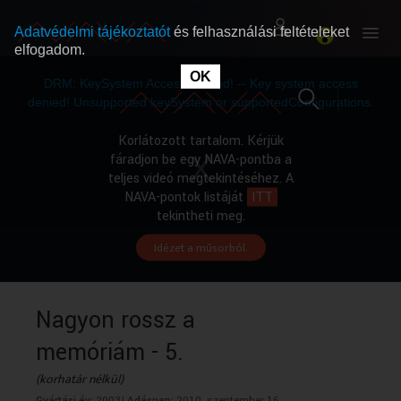
Adatvédelmi tájékoztatót
és felhasználási feltételeket
elfogadom.
This
is
OK
RÓLUNK
RÓLUNK
a
DRM: KeySystem Access Denied! -- Key system access
modal
window.
denied! Unsupported keySystem or supportedConfigurations.
SZABAD MŰSOROK
SZABAD MŰSOROK
Korlátozott tartalom. Kérjük
fáradjon be egy NAVA-pontba a
teljes videó megtekintéséhez. A
MŰSORÚJSÁG
MŰSORÚJSÁG
NAVA-pontok listáját
ITT
tekintheti meg.
Idézet a műsorból.
GYŰJTEMÉNYEK
GYŰJTEMÉNYEK
SEGÍTHETÜNK?
SEGÍTHETÜNK?
Nagyon rossz a
memóriám - 5.
OKTATÁS
OKTATÁS
(korhatár nélkül)
Gyártási év:
2003|
Adásnap:
2010. szeptember 16.