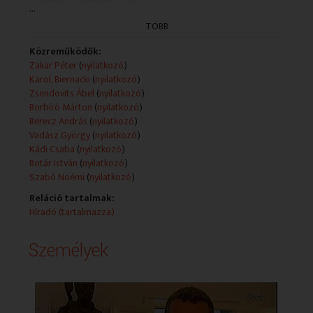
budapesti Andrássy úton.
...
- A kulturális örökség napja alkalmából városi sétát
TÖBB
szerveztek Csíkszeredán az építészeti értékek
megőrzése érdekében.
Közreműködők:
- Leányfalun Párhuzamos Végtelenek címmel kiállítás
Zakar Péter
(
nyilatkozó
)
nyílt Vadász György építész és V. Szabó Noémi
Karol, Biernacki
(
nyilatkozó
)
festőművész munkáiból.
Zsendovits Ábel
(
nyilatkozó
)
Borbíró Márton
(
nyilatkozó
)
Berecz András
(
nyilatkozó
)
Vadász György
(
nyilatkozó
)
Kádi Csaba
(
nyilatkozó
)
Botár István
(
nyilatkozó
)
Szabó Noémi
(
nyilatkozó
)
Reláció tartalmak:
Híradó (tartalmazza)
Személyek