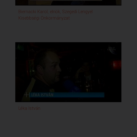
Biernacki Karol, elnök, Szegedi Lengyel
Zse
Kisebbségi Önkormányzat
Léka István
Bor