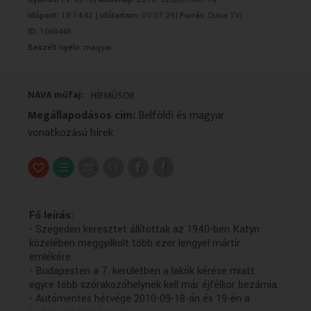
VALLÁS
VALLÁS
Időpont:
18:14:42 |
Időtartam:
00:07:29|
Forrás:
Duna TV|
ID:
1060448
Beszélt nyelv:
magyar
NAVA műfaj:
HÍRMŰSOR
Megállapodásos cím:
Belföldi és magyar
vonatkozású hírek
Fő leírás:
- Szegeden keresztet állítottak az 1940-ben Katyn
közelében meggyilkolt több ezer lengyel mártír
emlékére.
- Budapesten a 7. kerületben a lakók kérése miatt
egyre több szórakozóhelynek kell már éjfélkor bezárnia.
- Autómentes hétvége 2010-09-18-án és 19-én a