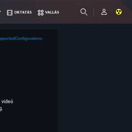
?
?
OKTATÁS
OKTATÁS
VALLÁS
VALLÁS
pportedConfigurations.
 videó
g.