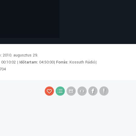
p:
2010. augusztus 29.
:
00:10:02 |
Időtartam:
04:50:00|
Forrás:
Kossuth Rádió|
704