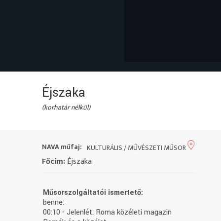
Éjszaka
(korhatár nélkül)
NAVA műfaj:
KULTURÁLIS / MŰVÉSZETI MŰSOR
Főcím:
Éjszaka
Műsorszolgáltatói ismertető:
benne:
00:10 - Jelenlét: Roma közéleti magazin