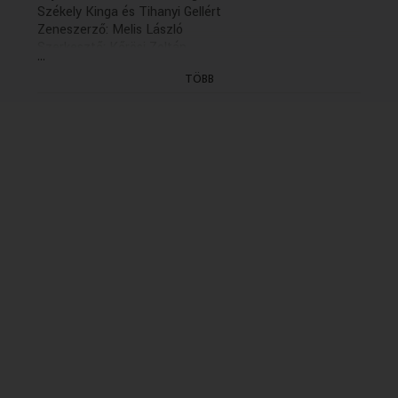
Székely Kinga és Tihanyi Gellért
Zeneszerző: Melis László
Szerkesztő: Kőrösi Zoltán
...
Rendező: Markovits Ferenc (1992)
TÖBB
(X/9.rész: holnap, K. 20.04)