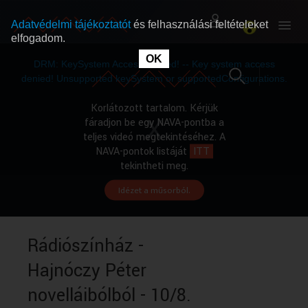
Adatvédelmi tájékoztatót
és felhasználási feltételeket
elfogadom.
This
is
OK
RÓLUNK
RÓLUNK
a
DRM: KeySystem Access Denied! -- Key system access
modal
window.
denied! Unsupported keySystem or supportedConfigurations.
SZABAD MŰSOROK
SZABAD MŰSOROK
Korlátozott tartalom. Kérjük
fáradjon be egy NAVA-pontba a
teljes videó megtekintéséhez. A
MŰSORÚJSÁG
MŰSORÚJSÁG
NAVA-pontok listáját
ITT
tekintheti meg.
Idézet a műsorból.
GYŰJTEMÉNYEK
GYŰJTEMÉNYEK
SEGÍTHETÜNK?
SEGÍTHETÜNK?
Rádiószínház -
Hajnóczy Péter
OKTATÁS
OKTATÁS
novelláibólból - 10/8.