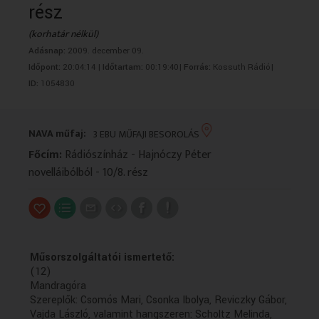
rész
VALLÁS
VALLÁS
(korhatár nélkül)
Adásnap:
2009. december 09.
Időpont:
20:04:14 |
Időtartam:
00:19:40|
Forrás:
Kossuth Rádió|
ID:
1054830
NAVA műfaj:
3 EBU MŰFAJI BESOROLÁS
Főcím:
Rádiószínház - Hajnóczy Péter
novelláibólból - 10/8. rész
Műsorszolgáltatói ismertető:
(12)
Mandragóra
Szereplők: Csomós Mari, Csonka Ibolya, Reviczky Gábor,
Vajda László, valamint hangszeren: Scholtz Melinda,