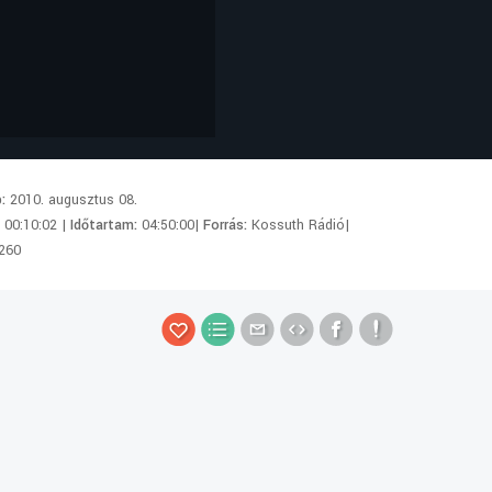
p:
2010. augusztus 08.
:
00:10:02 |
Időtartam:
04:50:00|
Forrás:
Kossuth Rádió|
260