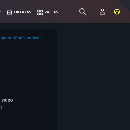
?
?
OKTATÁS
OKTATÁS
VALLÁS
VALLÁS
pportedConfigurations.
 videó
g.