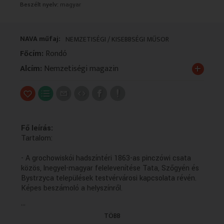
Beszélt nyelv:
magyar
VALLÁS
VALLÁS
NAVA műfaj:
NEMZETISÉGI / KISEBBSÉGI MŰSOR
Főcím:
Rondó
+
Alcím:
Nemzetiségi magazin
Fő leírás:
Tartalom:
- A grochowiskói hadszíntéri 1863-as pinczówi csata
közös, lnegyel-magyar felelevenítése Tata, Szőgyén és
Bystrzyca települések testvérvárosi kapcsolata révén.
Képes beszámoló a helyszínről.
...
- A Malko Teatro "Éltem és..." című, háromnyelvű
TÖBB
(német, bolgár és magyar) produkciója - összeállítás