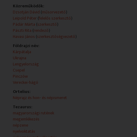
József Attila verseiből.
Közreműködők:
Dzsotján Dávid
(
műsorvezető
)
- Kovács Sándor Verecke című könyve. Beszélgetés a
Leipold Péter
(
felelős szerkesztő
)
szerzővel. Részlet a könyvből.
Pádár Márta
(
szerkesztő
)
Pászti Rita
(
rendező
)
- Görög hírek:
Havasi János
(
szerkesztőségvezető
)
- A Fővárosi Görög Önkormányzat majálist rendez.
- Papageorgiu Andrea "Nagyvárosi vadon" című
Földrajzi név:
kiállítása a Saint Galériában.
Kárpátalja
- A Görögség Háza Alapítvány sportnapja
Ukrajna
Pestszentlőrincen.
Lengyelország
Csepel
- Ruszin hírek:
Pinczów
- Találkozó a kisebbségi választások aktualitásainak
Vereckei-hágó
megtárgyalására.
Ortelius:
- Ruszin Nemzeti Ünnep Pécsett.
Néprajz és hon- és népismeret
- Bolgár hírek:
Tezaurus:
- Tanulmányi kiránduláson Bulgáriában a Bolgár
magyarországi rutének
Nyelvoktató Kisebbségi Iskola diájkai.
megemlékezés
- "A bolgárkertészet emlékei Zuglóban" - kiállítás a
népzene
Kassák Klubban.
nyelvoktatás