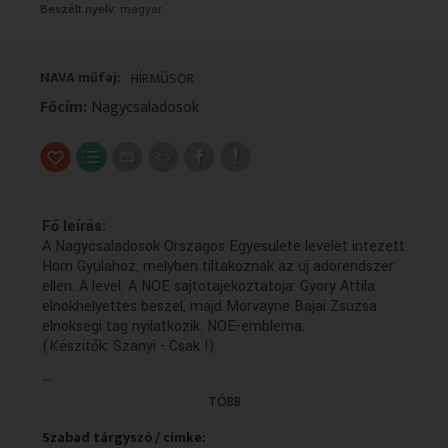
Beszélt nyelv:
magyar
VALLÁS
VALLÁS
NAVA műfaj:
HÍRMŰSOR
Főcím:
Nagycsaladosok
Fő leírás:
A Nagycsaladosok Orszagos Egyesulete levelet intezett
Horn Gyulahoz, melyben tiltakoznak az uj adorendszer
ellen. A level. A NOE sajtotajekoztatoja: Gyory Attila
elnokhelyettes beszel, majd Morvayne Bajai Zsuzsa
elnoksegi tag nyilatkozik. NOE-emblema.
(Készítők: Szanyi - Csak I)
...
Technikai leírás:
Az 1990-2005 közötti időszakban keletkezett híradók
TÖBB
leiratai zömmel ékezet nélkül keletkeztek és kerültek a
NAVA-ba. Ezek javítása és a keresést segítő
Szabad tárgyszó / címke: