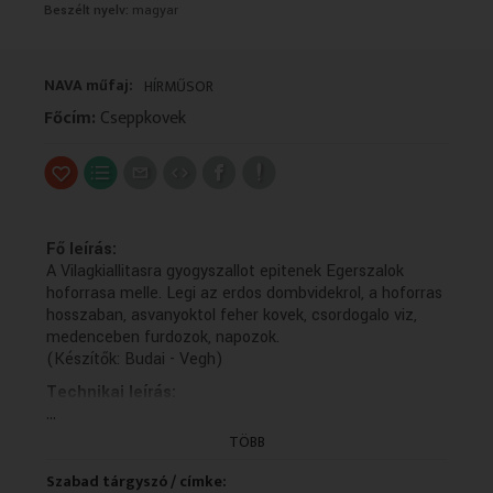
Beszélt nyelv:
magyar
VALLÁS
VALLÁS
NAVA műfaj:
HÍRMŰSOR
Főcím:
Cseppkovek
Fő leírás:
A Vilagkiallitasra gyogyszallot epitenek Egerszalok
hoforrasa melle. Legi az erdos dombvidekrol, a hoforras
hosszaban, asvanyoktol feher kovek, csordogalo viz,
medenceben furdozok, napozok.
(Készítők: Budai - Vegh)
Technikai leírás:
...
Az 1990-2005 közötti időszakban keletkezett híradók
leiratai zömmel ékezet nélkül keletkeztek és kerültek a
TÖBB
NAVA-ba. Ezek javítása és a keresést segítő
metaadatoknak az ellenőrzése, kiegészítése
Szabad tárgyszó / címke: