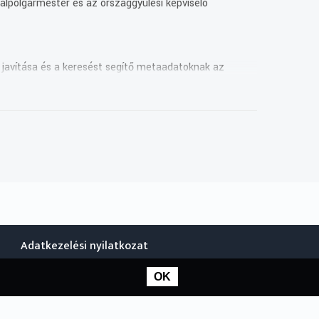
lpolgarmester es az orszaggyulesi kepviselo
k javítása és a keresést segítő metaadatoknak az
Adatkezelési nyilatkozat
OK