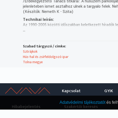
/Erdekegyezteto Tanacs titkara/. A husuzem parkoloja
jelenleteben ismet asztalhoz ulnek a targyalo felek. Ne
(Készítők: Nemeth K - Szita)
Technikai leírás:
Az 1990-2005 közötti időszakban keletkezett híradók l
...
ellenőrzése, kiegészítése folyamatban van. A már átdo
Szabad tárgyszó / címke:
Sztrájkok
Hús-hal és zsírfeldolgozó ipar
Tolna megye
Kapcsolat
GYIK
Adatvédelmi tájékoztatót
és fel
Hibabejelentés
Szakértői keresés