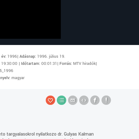
i év:
1996|
Adásnap:
1996. július 19.
:
19:30:00 |
Időtartam:
00:01:31|
Forrás:
MTV híradók|
5_1996
 nyelv:
magyar
to targyalasokrol nyilatkozo dr. Gulyas Kalman