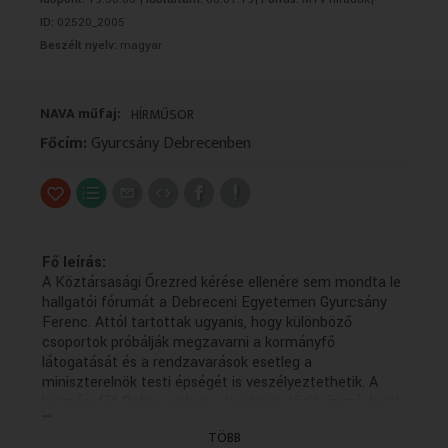
VALLÁS
VALLÁS
ID:
02520_2005
Beszélt nyelv:
magyar
NAVA műfaj:
HÍRMŰSOR
Főcím:
Gyurcsány Debrecenben
Fő leírás:
A Köztársasági Őrezred kérése ellenére sem mondta le
hallgatói fórumát a Debreceni Egyetemen Gyurcsány
Ferenc. Attól tartottak ugyanis, hogy különböző
csoportok próbálják megzavarni a kormányfő
látogatását és a rendzavarások esetleg a
miniszterelnök testi épségét is veszélyeztethetik. A
kormányfőt Debrecenben a kordonon kívül sípszó, belül
...
pedig hosszú sorok várták. Érkező Gyurcsány Ferenc
TÖBB
miniszterelnök, kiszáll az autójából, füttyszó hallható