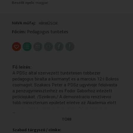
Beszélt nyelv:
magyar
VALLÁS
VALLÁS
NAVA műfaj:
HÍRMŰSOR
Főcím:
Pedagogus tuntetes
Fő leírás:
A PDSz altal szervezett tuntetesen tobbezer
pedagogus biralta a kormanyt es a marcius 12-i Bokros
csomagot. Szakacs Peter a PDSz ugyvivoje felolvasta
a penzugyminiszterhez es Fodor Gaborhoz intezett
peticiojukat. /Szinkron./ A demonstracio resztvevoi
tobb miniszterium epuletet erintve az Akademia elott
nagygyulest tartottak. Beke Kata felszolalasaban a
...
tervezett pedagogus- elbocsajtasok ellen tiltakozott.
TÖBB
Felszolalt Soos Gabor, a Pedagogusok
Szakszervezetenek elnoke is. /Szinkronok./
Szabad tárgyszó / címke:
Transzparensek.