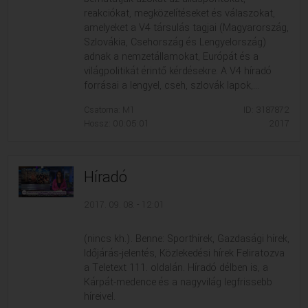
reakciókat, megközelítéseket és válaszokat,
amelyeket a V4 társulás tagjai (Magyarország,
Szlovákia, Csehország és Lengyelország)
adnak a nemzetállamokat, Európát és a
világpolitikát érintő kérdésekre. A V4 híradó
forrásai a lengyel, cseh, szlovák lapok,...
Csatorna: M1
ID: 3187872
Hossz: 00:05:01
2017
Híradó
2017. 09. 08. - 12:01
(nincs kh.). Benne: Sporthírek, Gazdasági hírek,
Időjárás-jelentés, Közlekedési hírek Feliratozva
a Teletext 111. oldalán. Híradó délben is, a
Kárpát-medence és a nagyvilág legfrissebb
híreivel.