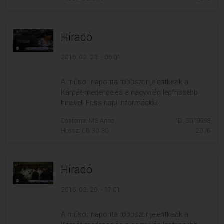
Híradó
2016. 02. 23. - 06:01
A műsor naponta többször jelentkezik a
Kárpát-medence és a nagyvilág legfrissebb
híreivel. Friss napi információk
Csatorna: M3 Anno
ID: 3019998
Hossz: 00:30:30
2016
Híradó
2016. 02. 20. - 17:01
A műsor naponta többször jelentkezik a