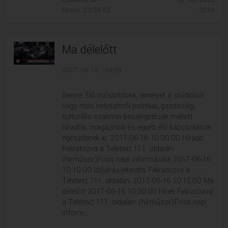
Csatorna: M1
ID: 3019536
Hossz: 03:55:52
2016
Ma délelőtt
2017. 06. 16. - 09:59
Benne: Élő műsorblokk, amelyet a stúdióból
vagy más helyszínről politikai, gazdasági,
kulturális szakmai beszélgetések mellett
híradók, magazinok és egyéb élő kapcsolások
egészítenek ki. 2017-06-16 10:00:00 Híradó
Feliratozva a Teletext 111. oldalán.
(hírműsor)Friss napi információk 2017-06-16
10:10:00 Időjárás-jelentés Feliratozva a
Teletext 111. oldalán. 2017-06-16 10:15:00 Ma
délelőtt 2017-06-16 10:30:00 Hírek Feliratozva
a Teletext 111. oldalán. (hírműsor)Friss napi
inform...