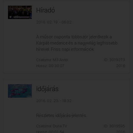
Híradó
2016. 02. 19. - 06:02
A műsor naponta többször jelentkezik a
Kárpát-medence és a nagyvilág legfrissebb
híreivel. Friss napi információk
Csatorna: M3 Anno
ID: 3019273
Hossz: 00:30:07
2016
Időjárás
2016. 02. 23. - 18:32
Részletes időjárás-jelentés.
Csatorna: Duna TV
ID: 3019595
Hossz: 00:01:54
2016