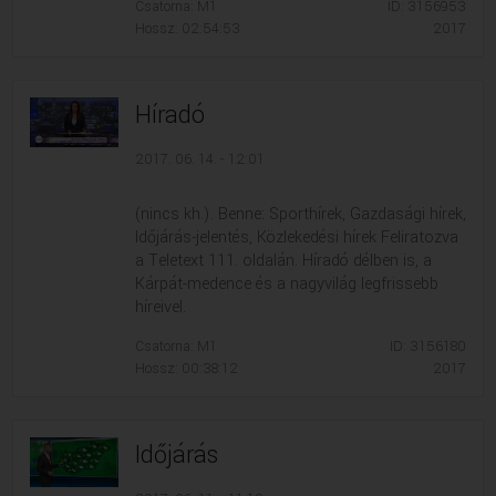
Csatorna: M1
ID: 3156953
Hossz: 02:54:53
2017
Híradó
2017. 06. 14. - 12:01
(nincs kh.). Benne: Sporthírek, Gazdasági hírek,
Időjárás-jelentés, Közlekedési hírek Feliratozva
a Teletext 111. oldalán. Híradó délben is, a
Kárpát-medence és a nagyvilág legfrissebb
híreivel.
Csatorna: M1
ID: 3156180
Hossz: 00:38:12
2017
Időjárás