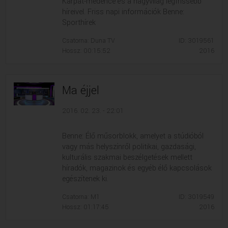
Kárpát-medence és a nagyvilág legfrissebb
híreivel. Friss napi információk Benne:
Sporthírek
Csatorna: Duna TV
ID: 3019561
Hossz: 00:15:52
2016
Ma éjjel
2016. 02. 23. - 22:01
Benne: Élő műsorblokk, amelyet a stúdióból
vagy más helyszínről politikai, gazdasági,
kulturális szakmai beszélgetések mellett
híradók, magazinok és egyéb élő kapcsolások
egészítenek ki.
Csatorna: M1
ID: 3019549
Hossz: 01:17:45
2016