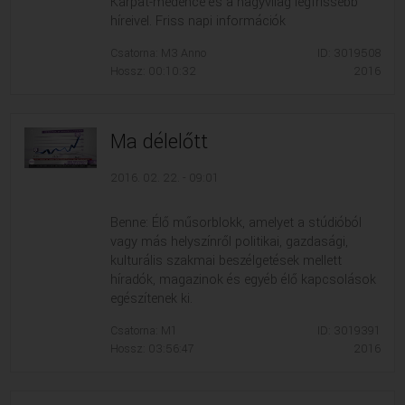
Kárpát-medence és a nagyvilág legfrissebb
híreivel. Friss napi információk
Csatorna: M3 Anno
ID: 3019508
Hossz: 00:10:32
2016
Ma délelőtt
2016. 02. 22. - 09:01
Benne: Élő műsorblokk, amelyet a stúdióból
vagy más helyszínről politikai, gazdasági,
kulturális szakmai beszélgetések mellett
híradók, magazinok és egyéb élő kapcsolások
egészítenek ki.
Csatorna: M1
ID: 3019391
Hossz: 03:56:47
2016