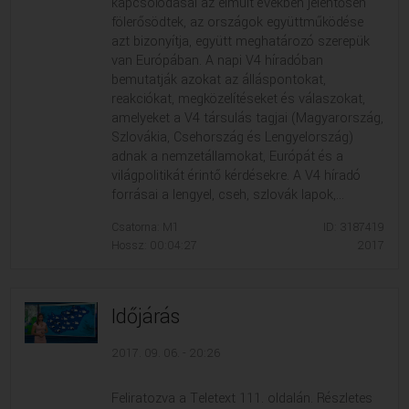
kapcsolódásai az elmúlt években jelentősen
VALLÁS
VALLÁS
fölerősödtek, az országok együttműködése
azt bizonyítja, együtt meghatározó szerepük
van Európában. A napi V4 híradóban
bemutatják azokat az álláspontokat,
reakciókat, megközelítéseket és válaszokat,
amelyeket a V4 társulás tagjai (Magyarország,
Szlovákia, Csehország és Lengyelország)
adnak a nemzetállamokat, Európát és a
világpolitikát érintő kérdésekre. A V4 híradó
forrásai a lengyel, cseh, szlovák lapok,...
Csatorna: M1
ID: 3187419
Hossz: 00:04:27
2017
Időjárás
2017. 09. 06. - 20:26
Feliratozva a Teletext 111. oldalán. Részletes