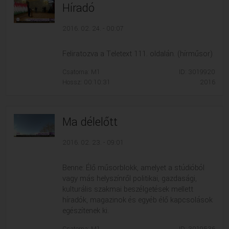
Híradó
2016. 02. 24. - 00:07
Feliratozva a Teletext 111. oldalán. (hírműsor)
Csatorna: M1
ID: 3019920
Hossz: 00:10:31
2016
Ma délelőtt
2016. 02. 23. - 09:01
Benne: Élő műsorblokk, amelyet a stúdióból
vagy más helyszínről politikai, gazdasági,
kulturális szakmai beszélgetések mellett
híradók, magazinok és egyéb élő kapcsolások
egészítenek ki.