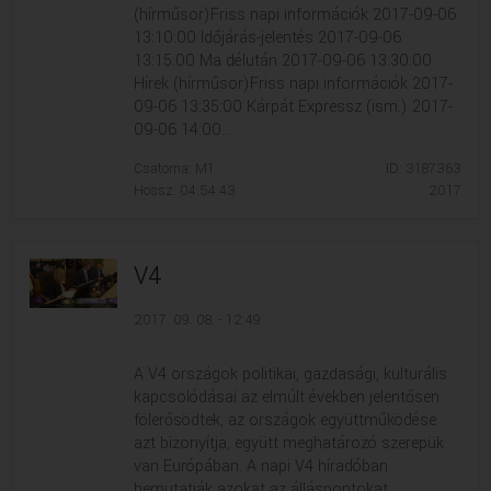
(hírműsor)Friss napi információk 2017-09-06
13:10:00 Időjárás-jelentés 2017-09-06
13:15:00 Ma délután 2017-09-06 13:30:00
Hírek (hírműsor)Friss napi információk 2017-
09-06 13:35:00 Kárpát Expressz (ism.) 2017-
09-06 14:00...
Csatorna: M1
ID: 3187363
Hossz: 04:54:43
2017
V4
2017. 09. 08. - 12:49
A V4 országok politikai, gazdasági, kulturális
kapcsolódásai az elmúlt években jelentősen
fölerősödtek, az országok együttműködése
azt bizonyítja, együtt meghatározó szerepük
van Európában. A napi V4 híradóban
bemutatják azokat az álláspontokat,