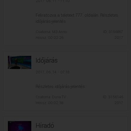
2017. 06. 11. - 11:10
Feliratozva a teletext 777. oldalán. Részletes
időjárás-jelentés.
Csatorna: M3 Anno
ID: 3156867
Hossz: 00:02:26
2017
Időjárás
2017. 06. 14. - 07:18
Részletes időjárás-jelentés.
Csatorna: Duna TV
ID: 3156146
Hossz: 00:02:38
2017
Híradó