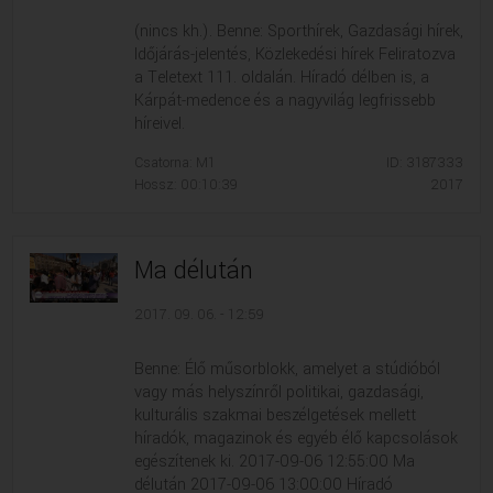
(nincs kh.). Benne: Sporthírek, Gazdasági hírek,
Időjárás-jelentés, Közlekedési hírek Feliratozva
a Teletext 111. oldalán. Híradó délben is, a
Kárpát-medence és a nagyvilág legfrissebb
híreivel.
Csatorna: M1
ID: 3187333
Hossz: 00:10:39
2017
Ma délután
2017. 09. 06. - 12:59
Benne: Élő műsorblokk, amelyet a stúdióból
vagy más helyszínről politikai, gazdasági,
kulturális szakmai beszélgetések mellett
híradók, magazinok és egyéb élő kapcsolások
egészítenek ki. 2017-09-06 12:55:00 Ma
délután 2017-09-06 13:00:00 Híradó