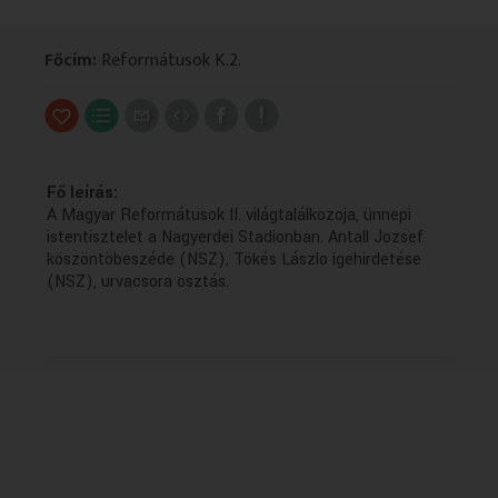
VALLÁS
VALLÁS
Főcím:
Reformátusok K.2.
Fő leírás:
A Magyar Reformátusok II. világtalálkozoja, ünnepi
istentisztelet a Nagyerdei Stadionban. Antall Jozsef
köszöntöbeszéde (NSZ), Tökés Lászlo igehirdetése
(NSZ), urvacsora osztás.