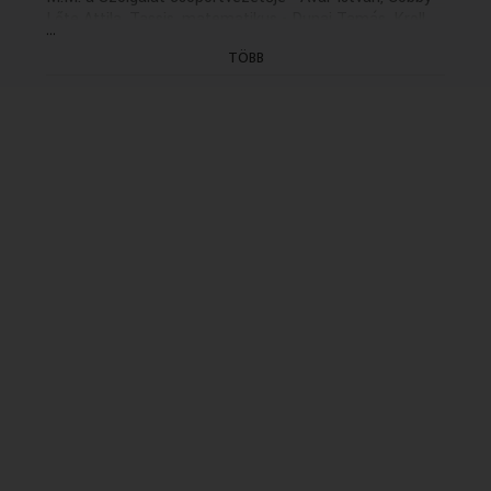
Lőte Attila, Tassis, matematikus - Dunai Tamás, Kroll,
...
az űrhajósok orvosa - Tahi Tóth László, Perenda, a
TÖBB
Szolgálat vezetője - Tomanek Nándor, Gimiko
professzor - Tyll Attila
Zenéjét összeállította és részben szerezte: Szigeti
István
Dramaturg: László György (1983)