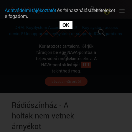
Adatvédelmi tájékoztatót
és felhasználási feltételeket
elfogadom.
This
is
OK
RÓLUNK
RÓLUNK
a
DRM: KeySystem Access Denied! -- Key system access
modal
window.
denied! Unsupported keySystem or supportedConfigurations.
SZABAD MŰSOROK
SZABAD MŰSOROK
Korlátozott tartalom. Kérjük
fáradjon be egy NAVA-pontba a
teljes videó megtekintéséhez. A
MŰSORÚJSÁG
MŰSORÚJSÁG
NAVA-pontok listáját
ITT
tekintheti meg.
Idézet a műsorból.
GYŰJTEMÉNYEK
GYŰJTEMÉNYEK
SEGÍTHETÜNK?
SEGÍTHETÜNK?
Rádiószínház - A
holtak nem vetnek
OKTATÁS
OKTATÁS
árnyékot