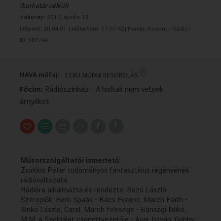
(korhatár nélkül)
VALLÁS
VALLÁS
Adásnap:
2010. április 18.
Időpont:
20:04:01 |
Időtartam:
01:07:42|
Forrás:
Kossuth Rádió|
ID:
987744
NAVA műfaj:
3 EBU MŰFAJI BESOROLÁS
Főcím:
Rádiószínház - A holtak nem vetnek
árnyékot
Műsorszolgáltatói ismertető:
Zsoldos Péter tudományos fantasztikus regényének
rádióváltozata
Rádióra alkalmazta és rendezte: Bozó László
Szereplők: Herb Spaak - Bács Ferenc, March Faith -
Sinkó László, Carol, March felesége - Bánsági Ildikó,
M.M. a Szolgálat csoportvezetője - Avar István, Gobby -