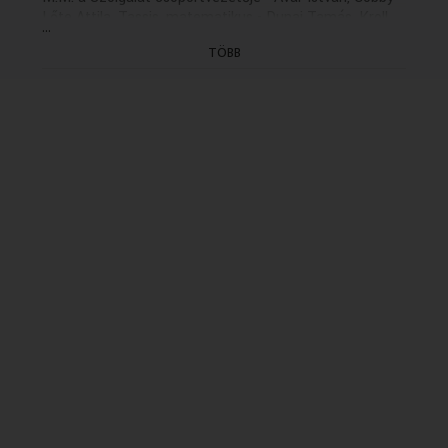
Lőte Attila, Tassis, matematikus - Dunai Tamás, Kroll,
...
az űrhajósok orvosa - Tahi Tóth László, Perenda, a
TÖBB
Szolgálat vezetője - Tomanek Nándor, Gimiko
professzor - Tyll Attila
Zenéjét összeállította és részben szerezte: Szigeti
István
Dramaturg: László György (1983)