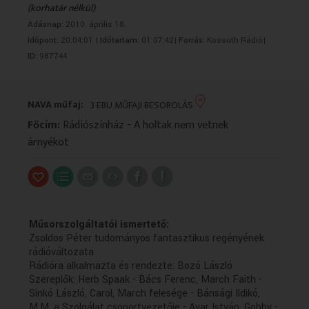
(korhatár nélkül)
VALLÁS
VALLÁS
Adásnap:
2010. április 18.
Időpont:
20:04:01 |
Időtartam:
01:07:42|
Forrás:
Kossuth Rádió|
ID:
987744
NAVA műfaj:
3 EBU MŰFAJI BESOROLÁS
Főcím:
Rádiószínház - A holtak nem vetnek
árnyékot
Műsorszolgáltatói ismertető:
Zsoldos Péter tudományos fantasztikus regényének
rádióváltozata
Rádióra alkalmazta és rendezte: Bozó László
Szereplők: Herb Spaak - Bács Ferenc, March Faith -
Sinkó László, Carol, March felesége - Bánsági Ildikó,
M.M. a Szolgálat csoportvezetője - Avar István, Gobby -