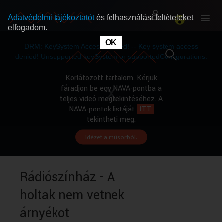
Adatvédelmi tájékoztatót
és felhasználási feltételeket
elfogadom.
This
is
OK
RÓLUNK
RÓLUNK
a
DRM: KeySystem Access Denied! -- Key system access
modal
window.
denied! Unsupported keySystem or supportedConfigurations.
SZABAD MŰSOROK
SZABAD MŰSOROK
Korlátozott tartalom. Kérjük
fáradjon be egy NAVA-pontba a
teljes videó megtekintéséhez. A
MŰSORÚJSÁG
MŰSORÚJSÁG
NAVA-pontok listáját
ITT
tekintheti meg.
Idézet a műsorból.
GYŰJTEMÉNYEK
GYŰJTEMÉNYEK
SEGÍTHETÜNK?
SEGÍTHETÜNK?
Rádiószínház - A
holtak nem vetnek
OKTATÁS
OKTATÁS
árnyékot