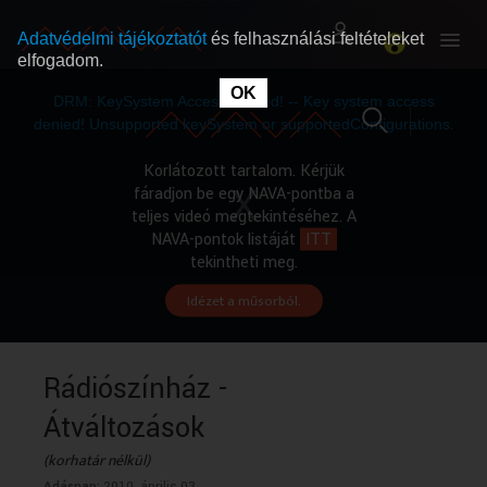
Adatvédelmi tájékoztatót
és felhasználási feltételeket
elfogadom.
This
is
OK
RÓLUNK
RÓLUNK
a
DRM: KeySystem Access Denied! -- Key system access
modal
window.
denied! Unsupported keySystem or supportedConfigurations.
SZABAD MŰSOROK
SZABAD MŰSOROK
Korlátozott tartalom. Kérjük
fáradjon be egy NAVA-pontba a
teljes videó megtekintéséhez. A
MŰSORÚJSÁG
MŰSORÚJSÁG
NAVA-pontok listáját
ITT
tekintheti meg.
Idézet a műsorból.
GYŰJTEMÉNYEK
GYŰJTEMÉNYEK
SEGÍTHETÜNK?
SEGÍTHETÜNK?
Rádiószínház -
Átváltozások
OKTATÁS
OKTATÁS
(korhatár nélkül)
Adásnap:
2010. április 03.