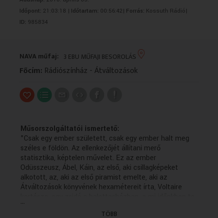
VALLÁS
VALLÁS
Időpont:
21:03:18 |
Időtartam:
00:56:42|
Forrás:
Kossuth Rádió|
ID:
985834
NAVA műfaj:
3 EBU MŰFAJI BESOROLÁS
Főcím:
Rádiószínház - Átváltozások
Műsorszolgáltatói ismertető:
"Csak egy ember született, csak egy ember halt meg
széles e földön. Az ellenkezőjét állítani merő
statisztika, képtelen művelet. Ez az ember
Odüsszeusz, Ábel, Káin, az első, aki csillagképeket
alkotott, az, aki az első piramist emelte, aki az
Átváltozások könyvének hexamétereit írta, Voltaire
kertésze, egy zsidó a halottasházban, a mi időnkben te
...
meg én. Csak egy ember bámult bele a roppant
TÖBB
hajnalokba. Csak egy ember érezte szájpadlásán a víz