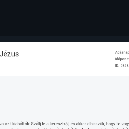
 Jézus
Adásna
Időpont
ID:
9858
va azt kiabálták: Szállj le a keresztről, és akkor elhisszük, hogy te v