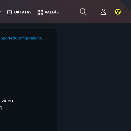
?
?
OKTATÁS
OKTATÁS
VALLÁS
VALLÁS
pportedConfigurations.
 videó
g.