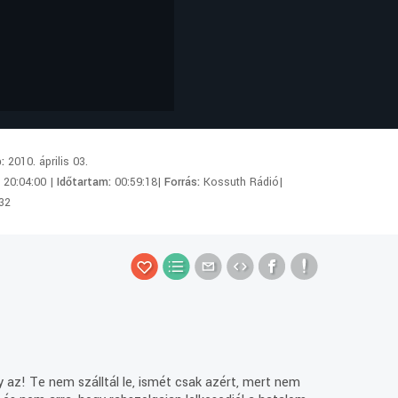
p:
2010. április 03.
:
20:04:00 |
Időtartam:
00:59:18|
Forrás:
Kossuth Rádió|
32
agy az! Te nem szálltál le, ismét csak azért, mert nem