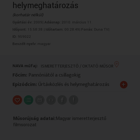
helymeghatározás
VALLÁS
VALLÁS
(korhatár nélkül)
Gyártási év:
2009|
Adásnap:
2010. március 11.
Időpont:
15:58:38 |
Időtartam:
00:28:49|
Forrás:
Duna TV|
ID:
959022
Beszélt nyelv:
magyar
NAVA műfaj:
ISMERETTERJESZTŐ / OKTATÓ MŰSOR
Főcím:
Pannóniától a csillagokig
+
Epizódcím:
Űrtávközlés és helymeghatározás
Műsorújság adatai:
Magyar ismeretterjesztő
filmsorozat