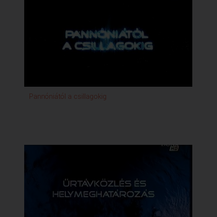
Pannóniától a csillagokig