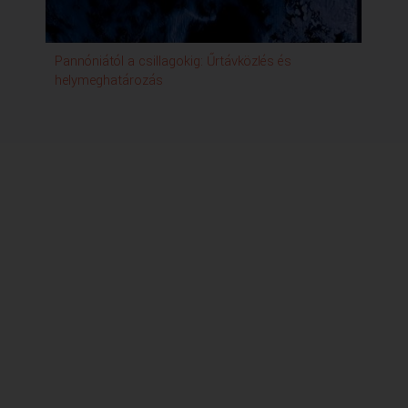
Pannóniától a csillagokig: Űrtávközlés és
helymeghatározás