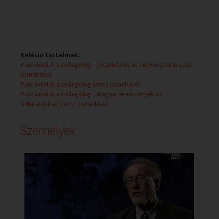
Reláció tartalmak:
Pannóniától a csillagokig - Űrtávközlés és helymeghatározás
(ismétlése)
Pannóniától a csillagokig (ism.) (ismétlése)
Pannóniától a csillagokig - Magyar eredmények az
űrkutatásban (ism.) (ismétlése)
Személyek