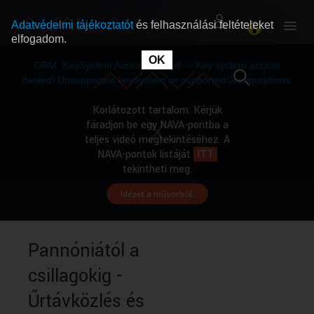
Adatvédelmi tájékoztatót
és felhasználási feltételeket
elfogadom.
This
is
OK
RÓLUNK
RÓLUNK
a
DRM: KeySystem Access Denied! -- Key system access
modal
window.
denied! Unsupported keySystem or supportedConfigurations.
SZABAD MŰSOROK
SZABAD MŰSOROK
Korlátozott tartalom. Kérjük
fáradjon be egy NAVA-pontba a
teljes videó megtekintéséhez. A
MŰSORÚJSÁG
MŰSORÚJSÁG
NAVA-pontok listáját
ITT
tekintheti meg.
Idézet a műsorból.
GYŰJTEMÉNYEK
GYŰJTEMÉNYEK
SEGÍTHETÜNK?
SEGÍTHETÜNK?
Pannóniától a
csillagokig -
OKTATÁS
OKTATÁS
Űrtávközlés és