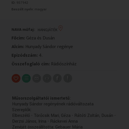
ID:
957942
VALLÁS
VALLÁS
Beszélt nyelv:
magyar
NAVA műfaj:
HANGJÁTÉK
Főcím:
Géza és Dusán
Alcím:
Hunyady Sándor regénye
Epizódszám:
4.
Összefoglaló cím:
Rádiószínház
Műsorszolgáltatói ismertető:
Hunyady Sándor regényének rádióváltozata
Szereplők:
Elbeszélő - Törőcsik Mari, Géza - Rátóti Zoltán, Dusán -
Derzsi János, Irina - Ráckevei Anna
Zenéjét összeállította: Gebauer Mária