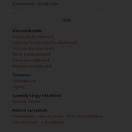
Szerkesztő: Jósvai Lídia
Rádióra alkalmazta és rendezte: Lehoczky Orsolya
...
(2000)
TÖBB
(X/5. rész: holnap, K. 13.04)
Közreműködők:
Jósvai Lídia
(
szerkesztő
)
Lehoczky Orsolya
(
rádióra alkalmazó
)
Törőcsik Mari
(
narrátor
)
Rátóti Zoltán
(
előadó
)
Derzsi János
(
előadó
)
Ráckevei Anna
(
előadó
)
Tezaurus:
rádióváltozat
regény
Személy tárgyi tételként:
Hunyady Sándor
Reláció tartalmak:
Rádiószínház - Géza és Dusán - 10/4. rész (ismétlése)
Géza és Dusán - 4. (ismétlése)