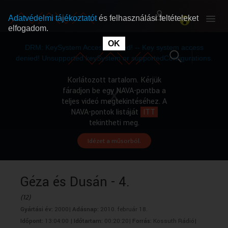
Adatvédelmi tájékoztatót
és felhasználási feltételeket
elfogadom.
This
is
OK
RÓLUNK
RÓLUNK
a
DRM: KeySystem Access Denied! -- Key system access
modal
window.
denied! Unsupported keySystem or supportedConfigurations.
SZABAD MŰSOROK
SZABAD MŰSOROK
Korlátozott tartalom. Kérjük
fáradjon be egy NAVA-pontba a
teljes videó megtekintéséhez. A
MŰSORÚJSÁG
MŰSORÚJSÁG
NAVA-pontok listáját
ITT
tekintheti meg.
Idézet a műsorból.
GYŰJTEMÉNYEK
GYŰJTEMÉNYEK
SEGÍTHETÜNK?
SEGÍTHETÜNK?
Géza és Dusán - 4.
(12)
OKTATÁS
OKTATÁS
Gyártási év:
2000|
Adásnap:
2010. február 18.
Időpont:
13:04:00 |
Időtartam:
00:20:20|
Forrás:
Kossuth Rádió|