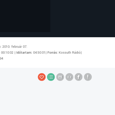
p:
2010. február 07.
:
00:10:02 |
Időtartam:
04:50:01|
Forrás:
Kossuth Rádió|
94