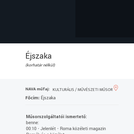
Éjszaka
(korhatár nélkül)
NAVA műfaj:
KULTURÁLIS / MŰVÉSZETI MŰSOR
Főcím:
Éjszaka
Műsorszolgáltatói ismertető:
benne:
00:10 - Jelenlét - Roma közéleti magazin