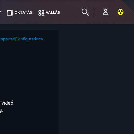
?
?
OKTATÁS
OKTATÁS
VALLÁS
VALLÁS
pportedConfigurations.
 videó
g.