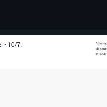
 - 10/7.
Adásna
Időpont
ID:
9443