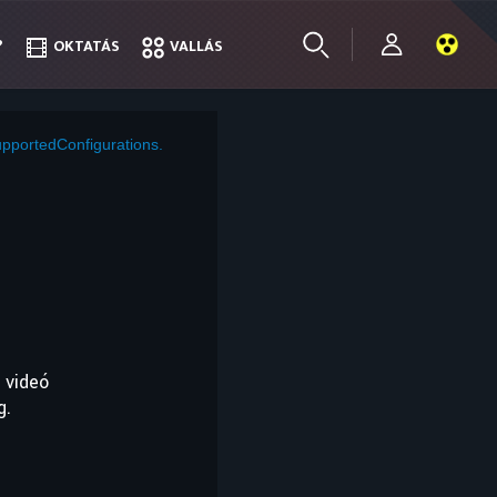
?
?
OKTATÁS
OKTATÁS
VALLÁS
VALLÁS
pportedConfigurations.
 videó
g.