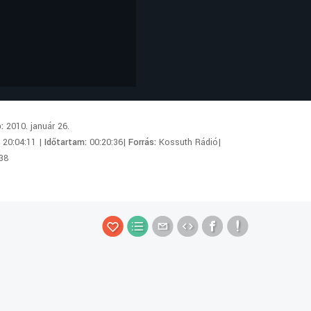
p:
2010. január 26.
:
20:04:11 |
Időtartam:
00:20:36|
Forrás:
Kossuth Rádió|
38