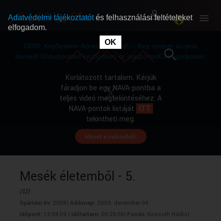
Adatvédelmi tájékoztatót
és felhasználási feltételeket
elfogadom.
This
is
OK
RÓLUNK
RÓLUNK
a
DRM: KeySystem Access Denied! -- Key system access
modal
window.
denied! Unsupported keySystem or supportedConfigurations.
SZABAD MŰSOROK
SZABAD MŰSOROK
Korlátozott tartalom. Kérjük
fáradjon be egy NAVA-pontba a
teljes videó megtekintéséhez. A
MŰSORÚJSÁG
MŰSORÚJSÁG
NAVA-pontok listáját
ITT
tekintheti meg.
Idézet a műsorból.
GYŰJTEMÉNYEK
GYŰJTEMÉNYEK
SEGÍTHETÜNK?
SEGÍTHETÜNK?
Mesék életemből - 5.
(12)
OKTATÁS
OKTATÁS
Gyártási év:
2008|
Adásnap:
2009. december 04.
Időpont:
13:04:09 |
Időtartam:
00:26:06|
Forrás:
Kossuth Rádió|