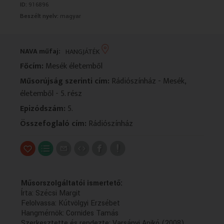
ID:
916896
VALLÁS
VALLÁS
Beszélt nyelv:
magyar
NAVA műfaj:
HANGJÁTÉK
Főcím:
Mesék életemből
Műsorújság szerinti cím:
Rádiószínház - Mesék,
életemből - 5. rész
Epizódszám:
5.
Összefoglaló cím:
Rádiószínház
Műsorszolgáltatói ismertető:
Írta: Szécsi Margit
Felolvassa: Kútvölgyi Erzsébet
Hangmérnök: Cornides Tamás
Szerkesztette és rendezte: Varsányi Anikó (2008)