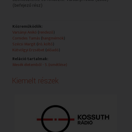
(befejező rész)
Közreműködők:
Varsányi Anikó
(
rendező
)
Cornides Tamás
(
hangmérnök
)
Szécsi Margit
(
író, költő
)
Kútvölgyi Erzsébet
(
előadó
)
Reláció tartalmak:
Mesék életemből - 5. (ismétlése)
Kiemelt részek