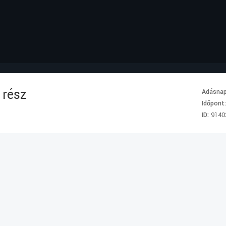
 rész
Adásna
Időpont
ID:
9140