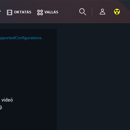
?
?
OKTATÁS
OKTATÁS
VALLÁS
VALLÁS
pportedConfigurations.
 videó
g.