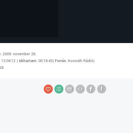
p:
2009. november 26.
:
13:04:12 |
Időtartam:
00:18:43|
Forrás:
Kossuth Rádió|
28