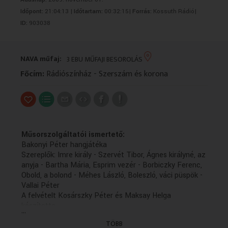
VALLÁS
VALLÁS
Időpont:
21:04:13 |
Időtartam:
00:32:15|
Forrás:
Kossuth Rádió|
ID:
903038
NAVA műfaj:
3 EBU MŰFAJI BESOROLÁS
Főcím:
Rádiószínház - Szerszám és korona
Műsorszolgáltatói ismertető:
Bakonyi Péter hangjátéka
Szereplők: Imre király - Szervét Tibor, Ágnes királyné, az
anyja - Bartha Mária, Esprim vezér - Borbiczky Ferenc,
Obold, a bolond - Méhes László, Boleszló, váci püspök -
Vallai Péter
A felvételt Kosárszky Péter és Maksay Helga
készítette
...
Zenei munkatárs: Demjén Erzsébet
TÖBB
Dramaturg: Sári László