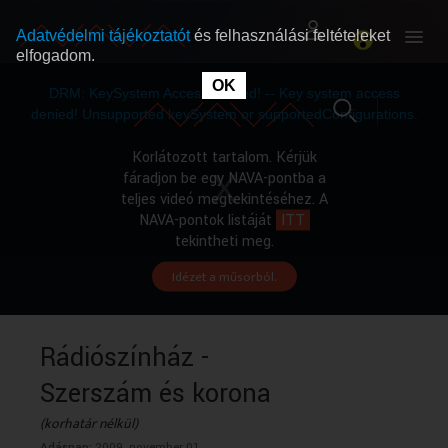
Adatvédelmi tájékoztatót
és felhasználási feltételeket
elfogadom.
This
is
OK
RÓLUNK
RÓLUNK
a
DRM: KeySystem Access Denied! -- Key system access
modal
window.
denied! Unsupported keySystem or supportedConfigurations.
SZABAD MŰSOROK
SZABAD MŰSOROK
Korlátozott tartalom. Kérjük
fáradjon be egy NAVA-pontba a
teljes videó megtekintéséhez. A
MŰSORÚJSÁG
MŰSORÚJSÁG
NAVA-pontok listáját
ITT
tekintheti meg.
Idézet a műsorból.
GYŰJTEMÉNYEK
GYŰJTEMÉNYEK
SEGÍTHETÜNK?
SEGÍTHETÜNK?
Rádiószínház -
Szerszám és korona
OKTATÁS
OKTATÁS
(korhatár nélkül)
Adásnap:
2009. november 01.