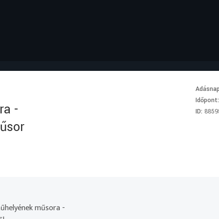
Adásna
Időpont
a -
ID:
8859
műsor
űhelyének műsora -