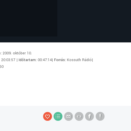
p:
2009. október 10.
:
20:03:57 |
Időtartam:
00:47:14|
Forrás:
Kossuth Rádió|
50