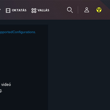
?
?
OKTATÁS
OKTATÁS
VALLÁS
VALLÁS
pportedConfigurations.
 videó
g.