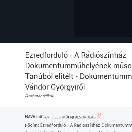
Ezredforduló - A Rádiószínház
Dokumentumműhelyének műsor
Tanúból elítélt - Dokumentum
Vándor Györgyiről
(korhatár nélkül)
NAVA műfaj:
3 EBU MŰFAJI BESOROLÁS
Főcím:
Ezredforduló - A Rádiószínház Dokumentumm