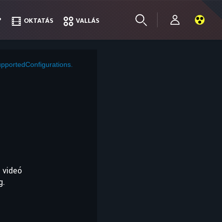
?
?
OKTATÁS
OKTATÁS
VALLÁS
VALLÁS
pportedConfigurations.
 videó
g.