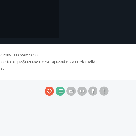
p:
2009. szeptember 06.
:
00:10:02 |
Időtartam:
04:49:59|
Forrás:
Kossuth Rádió|
06