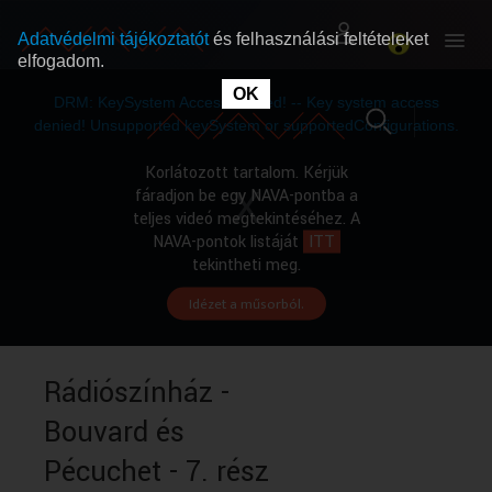
Adatvédelmi tájékoztatót
és felhasználási feltételeket
elfogadom.
This
is
OK
RÓLUNK
RÓLUNK
a
DRM: KeySystem Access Denied! -- Key system access
modal
window.
denied! Unsupported keySystem or supportedConfigurations.
SZABAD MŰSOROK
SZABAD MŰSOROK
Korlátozott tartalom. Kérjük
fáradjon be egy NAVA-pontba a
teljes videó megtekintéséhez. A
MŰSORÚJSÁG
MŰSORÚJSÁG
NAVA-pontok listáját
ITT
tekintheti meg.
Idézet a műsorból.
GYŰJTEMÉNYEK
GYŰJTEMÉNYEK
SEGÍTHETÜNK?
SEGÍTHETÜNK?
Rádiószínház -
Bouvard és
OKTATÁS
OKTATÁS
Pécuchet - 7. rész