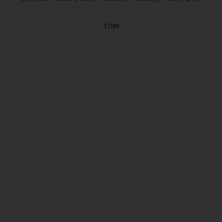
- Velenczey István
...
Km.: Muszte Anna, Rudolf Péter
TÖBB
Dramaturg: Puskás Károly (1990)
(XIII/8. rész: holnap, K. 20.04)