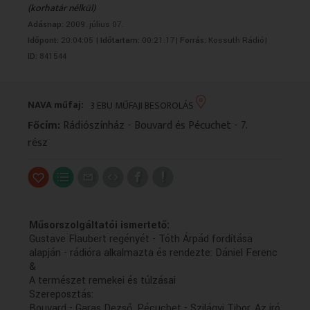
(korhatár nélkül)
VALLÁS
VALLÁS
Adásnap:
2009. július 07.
Időpont:
20:04:05 |
Időtartam:
00:21:17|
Forrás:
Kossuth Rádió|
ID:
841544
NAVA műfaj:
3 EBU MŰFAJI BESOROLÁS
Főcím:
Rádiószínház - Bouvard és Pécuchet - 7.
rész
Műsorszolgáltatói ismertető:
Gustave Flaubert regényét - Tóth Árpád fordítása
alapján - rádióra alkalmazta és rendezte: Dániel Ferenc
&
A természet remekei és túlzásai
Szereposztás:
Bouvard - Garas Dezső, Pécuchet - Szilágyi Tibor, Az író