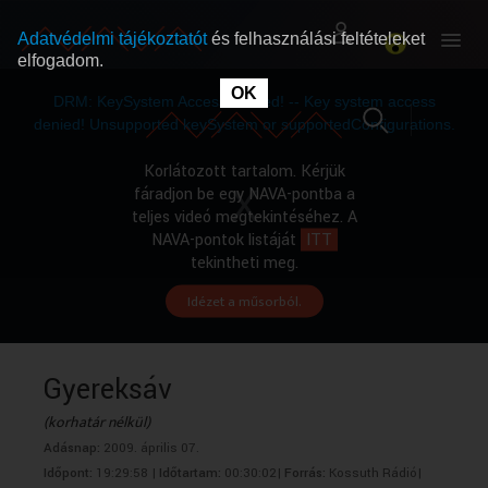
Adatvédelmi tájékoztatót
és felhasználási feltételeket
elfogadom.
This
is
OK
RÓLUNK
RÓLUNK
a
DRM: KeySystem Access Denied! -- Key system access
modal
window.
denied! Unsupported keySystem or supportedConfigurations.
SZABAD MŰSOROK
SZABAD MŰSOROK
Korlátozott tartalom. Kérjük
fáradjon be egy NAVA-pontba a
teljes videó megtekintéséhez. A
MŰSORÚJSÁG
MŰSORÚJSÁG
NAVA-pontok listáját
ITT
tekintheti meg.
Idézet a műsorból.
GYŰJTEMÉNYEK
GYŰJTEMÉNYEK
SEGÍTHETÜNK?
SEGÍTHETÜNK?
Gyereksáv
(korhatár nélkül)
OKTATÁS
OKTATÁS
Adásnap:
2009. április 07.
Időpont:
19:29:58 |
Időtartam:
00:30:02|
Forrás:
Kossuth Rádió|