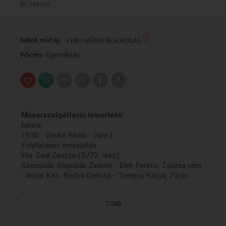
ID:
793730
VALLÁS
VALLÁS
NAVA műfaj:
3 EBU MŰFAJI BESOROLÁS
Főcím:
Gyereksáv
Műsorszolgáltatói ismertető:
benne:
19:30 - Vacka Rádió - (ism.)
Folytatásos mesejáték
Írta: Gaál Zsuzsa (II./72. rész)
Szereplők: Kispupák Zsömle - Elek Ferenc, Zsuzsa néni
- Andai Kati, Bodza Cinkota - Tompos Kátya, Zűrös
Pertli - Ubrankovics Júlia, Varangy Pintyő - Tahi József,
...
Pumpusek bácsi - Fodor Tamás, Paróka őrnagy - Zöld
TÖBB
Csaba
A zenéket Bujdosó János, Darvas Kristóf és Rutkai