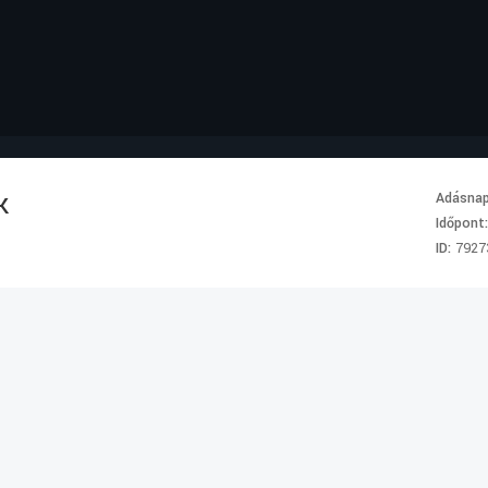
k
Adásna
Időpont
ID:
7927