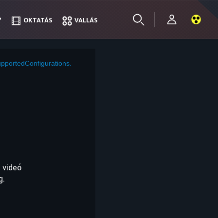
?
?
OKTATÁS
OKTATÁS
VALLÁS
VALLÁS
pportedConfigurations.
 videó
g.