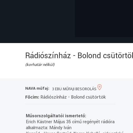
Rádiószínház - Bolond csütörtö
(korhatár nélkül)
NAVA műfaj:
3 EBU MŰFAJI BESOROLÁS
Főcím:
Rádiószínház - Bolond csütörtök
Műsorszolgáltatói ismertető:
Erich Kästner Május 35 című regényét rádióra
alkalmazta: Mándy Iván