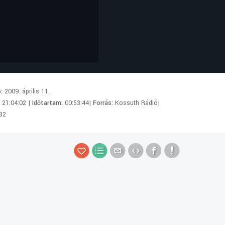
p:
2009. április 11.
:
21:04:02 |
Időtartam:
00:53:44|
Forrás:
Kossuth Rádió|
32