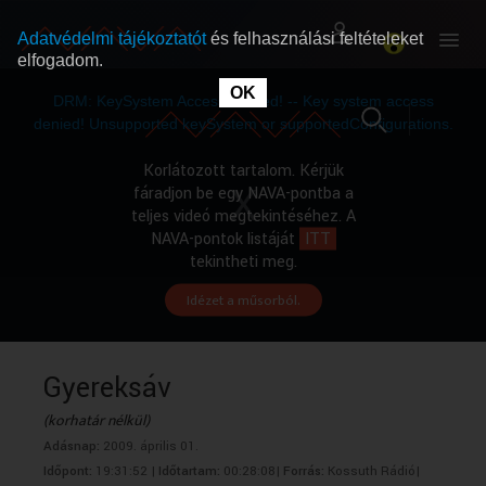
Adatvédelmi tájékoztatót
és felhasználási feltételeket
elfogadom.
This
is
OK
RÓLUNK
RÓLUNK
a
DRM: KeySystem Access Denied! -- Key system access
modal
window.
denied! Unsupported keySystem or supportedConfigurations.
SZABAD MŰSOROK
SZABAD MŰSOROK
Korlátozott tartalom. Kérjük
fáradjon be egy NAVA-pontba a
teljes videó megtekintéséhez. A
MŰSORÚJSÁG
MŰSORÚJSÁG
NAVA-pontok listáját
ITT
tekintheti meg.
Idézet a műsorból.
GYŰJTEMÉNYEK
GYŰJTEMÉNYEK
SEGÍTHETÜNK?
SEGÍTHETÜNK?
Gyereksáv
(korhatár nélkül)
OKTATÁS
OKTATÁS
Adásnap:
2009. április 01.
Időpont:
19:31:52 |
Időtartam:
00:28:08|
Forrás:
Kossuth Rádió|