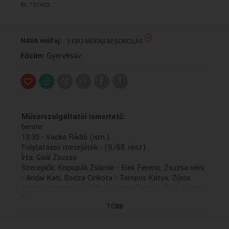
ID:
791422
VALLÁS
VALLÁS
NAVA műfaj:
3 EBU MŰFAJI BESOROLÁS
Főcím:
Gyereksáv
Műsorszolgáltatói ismertető:
benne:
19:30 - Vacka Rádió (ism.)
Folytatásos mesejáték - (II./68. rész)
Írta: Gaál Zsuzsa
Szereplők: Kispupák Zsömle - Elek Ferenc, Zsuzsa néni
- Andai Kati, Bodza Cinkota - Tompos Kátya, Zűrös
Pertli - Ubrankovics Júlia, Varangy Pintyő - Tahi József,
...
Pumpusek bácsi - Fodor Tamás, Paróka őrnagy - Zöld
TÖBB
Csaba
A zenéket Bujdosó János, Darvas Kristóf és Rutkai