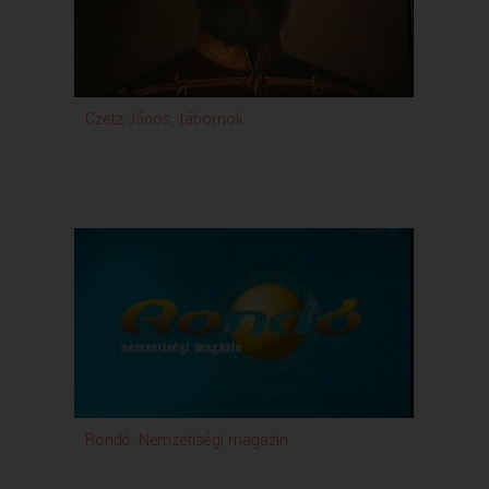
Czetz János, tábornok
Rondó: Nemzetiségi magazin