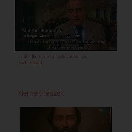
Dimiter Ikonomov, nagykövet, Bolgár
Vár
Köztársaság
Kiemelt részek