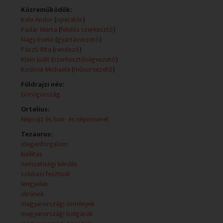
évfordulóját ünnepelték a magyarországi bolgárok
Közreműködők:
NYILATKOZÓ: Dimiter Ikonomov, nagykövet, Bolgár
Kele Andor
(
operatőr
)
Köztársaság; Deljana Micseva, karmester
Pádár Márta
(
felelős szerkesztő
)
Nagy Evelin
(
gyártásvezető
)
- Az iskola megalakulásának 35. évfordulója alkalmából
Pászti Rita
(
rendező
)
nosztalgiabált rendeztek a budapesti Petőfi Sándor
Klein Judit
(
szerkesztőségvezető
)
Lengyel Iskolában
Kodova Michaela
(
műsorvezető
)
NYILATKOZÓ: Beáta Mondovics, igazgató, Petőfi
Sándor Lengyel Iskola
Földrajzi név:
MEGSZÓLALÓ: Városi Veronika; Nagy Emil
Görögország
Ortelius:
- Thália nyomdokain: Arcusfest Nemzetiségi Színházi
Néprajz és hon- és népismeret
Találkozó
NYILATKOZÓ: Petridisz Hrisztosz, rendező;
Tezaurus:
Alevrogianni Vivien; Alevrogiannis Panagiotis;
idegenforgalom
Efsztradiadu Zoi; Nagy Kalliopé; Nagy Alkioni
kiállítás
nemzetiségi kérdés
- Nemzetiségi hírek (hírolvasók: Badalián Szilvia;
színházi fesztivál
Kodova Michaela; Rishko Román; Ducki Witek; Ádám
lengyelek
Éva; Topuzidisz Dimitrisz)
ukránok
magyarországi örmények
- Utazási Kiállítás 2009: Görögország
magyarországi bolgárok