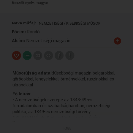
Beszélt nyelv:
magyar
VALLÁS
VALLÁS
NAVA műfaj:
NEMZETISÉGI / KISEBBSÉGI MŰSOR
Főcím:
Rondó
+
Alcím:
Nemzetiségi magazin
Műsorújság adatai:
Kisebbségi magazin bolgárokkal,
görögökkel, lengyelekkel, örményekkel, ruszinokkal és
ukránokkal
Fő leírás:
- A nemzetiségek szerepe az 1848-49-es
forradalomban és szabadságharcban, nemzetiségi
politika, az 1849-es nemzetiségi törvény
NYILATKOZÓ: dr. Kedves Gyula, hadtörténész
...
TÖBB
- 2009-03-03-án Bulgária felszabadulásának 131.