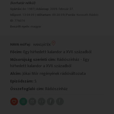
(korhatár nélkül)
VALLÁS
VALLÁS
Gyártási év:
1987|
Adásnap:
2009. február 27.
Időpont:
13:04:09 |
Időtartam:
00:20:59|
Forrás:
Kossuth Rádió|
ID:
776074
Beszélt nyelv:
magyar
NAVA műfaj:
HANGJÁTÉK
Főcím:
Egy hírhedett kalandor a XVII. századból
Műsorújság szerinti cím:
Rádiószínház - Egy
hírhedett kalandor a XVII. századból
Alcím:
Jókai Mór regényének rádióváltozata
Epizódszám:
5.
Összefoglaló cím:
Rádiószínház