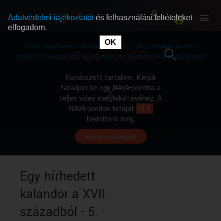
Adatvédelmi tájékoztatót
és felhasználási feltételeket
elfogadom.
This
is
OK
RÓLUNK
RÓLUNK
a
DRM: KeySystem Access Denied! -- Key system access
modal
window.
denied! Unsupported keySystem or supportedConfigurations.
SZABAD MŰSOROK
SZABAD MŰSOROK
Korlátozott tartalom. Kérjük
fáradjon be egy NAVA-pontba a
teljes videó megtekintéséhez. A
MŰSORÚJSÁG
MŰSORÚJSÁG
NAVA-pontok listáját
ITT
tekintheti meg.
Idézet a műsorból.
GYŰJTEMÉNYEK
GYŰJTEMÉNYEK
SEGÍTHETÜNK?
SEGÍTHETÜNK?
Egy hírhedett
kalandor a XVII.
OKTATÁS
OKTATÁS
századból - 5.