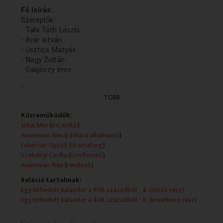
Fő leírás:
Szereplők:
- Tahi Tóth László
- Avar István
- Usztics Mátyás
- Nagy Zoltán
- Galgóczy Imre
- Kömives Sándor
...
- Papp Ágnes
TÖBB
- Suka Sándor
Műsorszolgáltatói ismertető:
Közreműködők:
(5.rész)
Jókai Mór
(
író, költő
)
Jókai Mór regényét rádióra alkalmazta és rendezte:
Avanesian Alex
(
rádióra alkalmazó
)
Avanesian Alex
Fehérvári Győző
(
dramaturg
)
A szereposztásból:
Szebényi Cecília
(
szerkesztő
)
A kalandor - Tahi Tóth László, A fejedelem - Avar
Avanesian Alex
(
rendező
)
István, A vádló - Usztics Mátyás, A jegyző - Nagy Zoltán
Reláció tartalmak:
További szereplők: Galgóczy Imre, Kömives Sándor,
Egy hírhedett kalandor a XVII. századból - 4. (előző rész)
Papp Ágnes és Suka Sándor
Egy hírhedett kalandor a XVII. századból - 6. (következő rész)
Zenei munkatárs: Szendrői Sándor
Dramaturg: Fehérvári Győző (1987)