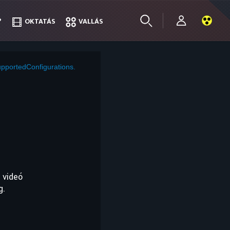
?
?
OKTATÁS
OKTATÁS
VALLÁS
VALLÁS
pportedConfigurations.
 videó
g.