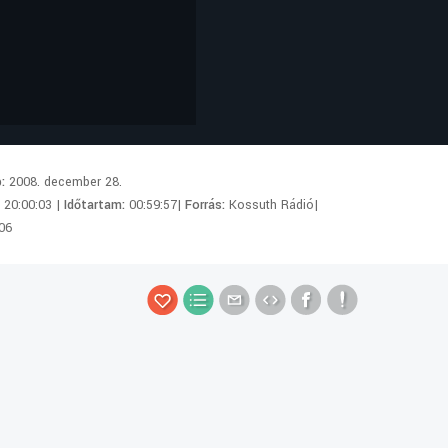
p:
2008. december 28.
:
20:00:03 |
Időtartam:
00:59:57|
Forrás:
Kossuth Rádió|
06