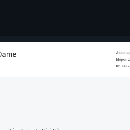
-Dame
Adásna
Időpont
ID:
7427