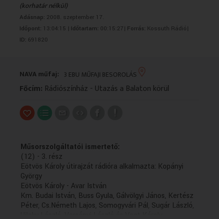
(korhatár nélkül)
VALLÁS
VALLÁS
Adásnap:
2008. szeptember 17.
Időpont:
13:04:15 |
Időtartam:
00:15:27|
Forrás:
Kossuth Rádió|
ID:
691820
NAVA műfaj:
3 EBU MŰFAJI BESOROLÁS
Főcím:
Rádiószínház - Utazás a Balaton körül
Műsorszolgáltatói ismertető:
(12) - 3. rész
Eötvös Károly útirajzát rádióra alkalmazta: Kopányi
György
Eötvös Károly - Avar István
Km. Budai István, Buss Gyula, Gálvölgyi János, Kertész
Péter, Cs.Németh Lajos, Somogyvári Pál, Sugár László,
Ujlaky László, Versényi László és Vogt Károly