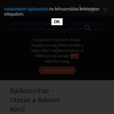
Adatvédelmi tájékoztatót
és felhasználási feltételeket
elfogadom.
This
is
OK
RÓLUNK
RÓLUNK
a
DRM: KeySystem Access Denied! -- Key system access
modal
window.
denied! Unsupported keySystem or supportedConfigurations.
SZABAD MŰSOROK
SZABAD MŰSOROK
Korlátozott tartalom. Kérjük
fáradjon be egy NAVA-pontba a
teljes videó megtekintéséhez. A
MŰSORÚJSÁG
MŰSORÚJSÁG
NAVA-pontok listáját
ITT
tekintheti meg.
Idézet a műsorból.
GYŰJTEMÉNYEK
GYŰJTEMÉNYEK
SEGÍTHETÜNK?
SEGÍTHETÜNK?
Rádiószínház -
Utazás a Balaton
OKTATÁS
OKTATÁS
körül