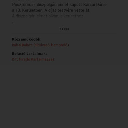
Posztumusz díszpolgári címet kapott Karsai Dániel
a 13. Kerületben. A díjat testvére vette át.
A díszpolgári címet olyan, a kerülethez
...
köthető közéleti személyiségek kapják,
akik kiemelkedő teljesítményt nyújtottak.
TÖBB
Karsai Dániel küzdelmét az emberhez méltó halál,
vagyis az eutanázia ügyében ilyennek találta
Közreműködők:
a helyi vezetés.
Rábai Balázs
(
hírolvasó, bemondó
)
Díszpolgári címet kapott a kerületben Geszti Péter
Reláció tartalmak:
dalszerző, énekes és Hernádi Judit színésznő is.
RTL Híradó (tartalmazza)