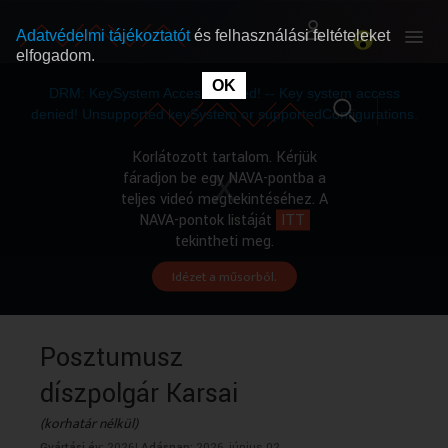
Adatvédelmi tájékoztatót
és felhasználási feltételeket
elfogadom.
This
is
OK
RÓLUNK
RÓLUNK
a
DRM: KeySystem Access Denied! -- Key system access
modal
window.
denied! Unsupported keySystem or supportedConfigurations.
SZABAD MŰSOROK
SZABAD MŰSOROK
Korlátozott tartalom. Kérjük
fáradjon be egy NAVA-pontba a
teljes videó megtekintéséhez. A
MŰSORÚJSÁG
MŰSORÚJSÁG
NAVA-pontok listáját
ITT
tekintheti meg.
Idézet a műsorból.
GYŰJTEMÉNYEK
GYŰJTEMÉNYEK
SEGÍTHETÜNK?
SEGÍTHETÜNK?
Posztumusz
díszpolgár Karsai
OKTATÁS
OKTATÁS
(korhatár nélkül)
Gyártási év:
2026|
Adásnap:
2026. június 02.