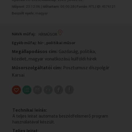
VALLÁS
VALLÁS
Időpont:
23:12:06 |
Időtartam:
00:00:28|
Forrás:
RTL|
ID:
4576121
Beszélt nyelv:
magyar
NAVA műfaj:
HÍRMŰSOR
Egyéb műfaj: hír-, politikai műsor
Megállapodásos cím:
Gazdaság, politika,
közélet, magyar vonatkozású külföldi hírek
Műsorszolgáltatói cím:
Posztumusz díszpolgár
Karsai
Technikai leírás:
A teljes leirat automata beszédfelismerő program
használatával készült.
Teljes leirat: