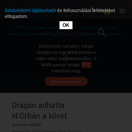
Adatvédelmi tájékoztatót
és felhasználási feltételeket
elfogadom.
This
is
OK
RÓLUNK
RÓLUNK
a
DRM: KeySystem Access Denied! -- Key system access
modal
window.
denied! Unsupported keySystem or supportedConfigurations.
SZABAD MŰSOROK
SZABAD MŰSOROK
Korlátozott tartalom. Kérjük
fáradjon be egy NAVA-pontba a
teljes videó megtekintéséhez. A
MŰSORÚJSÁG
MŰSORÚJSÁG
NAVA-pontok listáját
ITT
tekintheti meg.
Idézet a műsorból.
GYŰJTEMÉNYEK
GYŰJTEMÉNYEK
SEGÍTHETÜNK?
SEGÍTHETÜNK?
Drágán adhatta
id.Orbán a követ
OKTATÁS
OKTATÁS
(korhatár nélkül)
Gyártási év:
2026|
Adásnap:
2026. június 02.