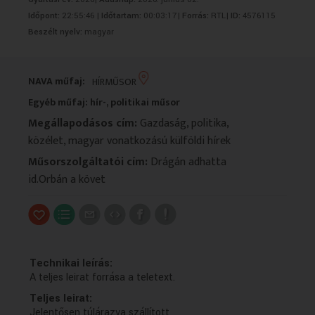
VALLÁS
VALLÁS
Időpont:
22:55:46 |
Időtartam:
00:03:17|
Forrás:
RTL|
ID:
4576115
Beszélt nyelv:
magyar
NAVA műfaj:
HÍRMŰSOR
Egyéb műfaj: hír-, politikai műsor
Megállapodásos cím:
Gazdaság, politika,
közélet, magyar vonatkozású külföldi hírek
Műsorszolgáltatói cím:
Drágán adhatta
id.Orbán a követ
Technikai leírás:
A teljes leirat forrása a teletext.
Teljes leirat:
Jelentősen túlárazva szállított