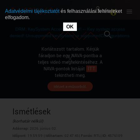
Adatvédelmi tájékoztatót
és felhasználási feltételeket
elfogadom.
This
is
OK
RÓLUNK
RÓLUNK
a
DRM: KeySystem Access Denied! -- Key system access
modal
window.
denied! Unsupported keySystem or supportedConfigurations.
SZABAD MŰSOROK
SZABAD MŰSOROK
Korlátozott tartalom. Kérjük
fáradjon be egy NAVA-pontba a
teljes videó megtekintéséhez. A
MŰSORÚJSÁG
MŰSORÚJSÁG
NAVA-pontok listáját
ITT
tekintheti meg.
Idézet a műsorból.
GYŰJTEMÉNYEK
GYŰJTEMÉNYEK
SEGÍTHETÜNK?
SEGÍTHETÜNK?
Ismétlések
(korhatár nélkül)
OKTATÁS
OKTATÁS
Adásnap:
2026. június 02.
Időpont:
19:59:59 |
Időtartam:
02:47:45|
Forrás:
RTL|
ID:
4576109