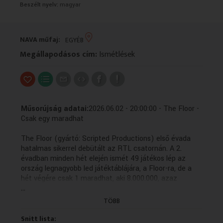
Beszélt nyelv:
magyar
VALLÁS
VALLÁS
NAVA műfaj:
EGYÉB
Megállapodásos cím:
Ismétlések
Műsorújság adatai:
2026.06.02 - 20:00:00 - The Floor -
Csak egy maradhat
The Floor (gyártó: Scripted Productions) első évada
hatalmas sikerrel debütált az RTL csatornán. A 2.
évadban minden hét elején ismét 49 játékos lép az
ország legnagyobb led játéktáblájára, a Floor-ra, de a
hét végére csak 1 maradhat, aki 8.000.000, azaz
...
nyolcmillió forinttal lesz gazdagabb. A győzelemhez
elengedhetetlen egy olyan témakör, amelyben igazán
TÖBB
otthon érzi magát a versenyző, tájékozottság,
összpontosítás, némi taktikai érzék és az sem árt, ha
Snitt lista: