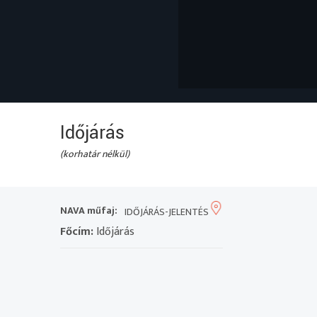
Időjárás
(korhatár nélkül)
NAVA műfaj:
IDŐJÁRÁS-JELENTÉS
Főcím:
Időjárás