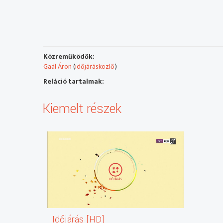
Közreműködők:
Gaál Áron
(
időjárásközlő
)
Reláció tartalmak:
Kiemelt részek
Időjárás [HD]