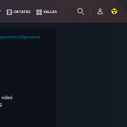
?
?
OKTATÁS
OKTATÁS
VALLÁS
VALLÁS
pportedConfigurations.
 videó
g.