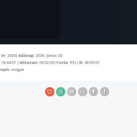
i év:
2026|
Adásnap:
2026. június 02.
:
18:44:57 |
Időtartam:
00:02:03|
Forrás:
RTL|
ID:
4576107
 nyelv:
magyar