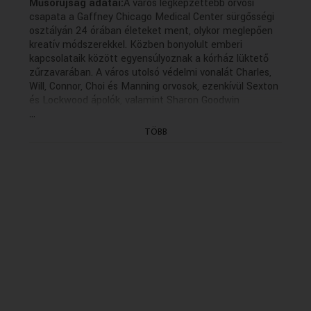
Műsorújság adatai:
A város legképzettebb orvosi
VALLÁS
VALLÁS
csapata a Gaffney Chicago Medical Center sürgősségi
osztályán 24 órában életeket ment, olykor meglepően
kreatív módszerekkel. Közben bonyolult emberi
kapcsolataik között egyensúlyoznak a kórház lüktető
zűrzavarában. A város utolsó védelmi vonalát Charles,
Will, Connor, Choi és Manning orvosok, ezenkívül Sexton
és Lockwood ápolók, valamint Sharon Goodwin
...
kórházigazgató testesítik meg Dick Wolf méltán
sikeres Chicago-sorozatának a hármasában.
TÖBB