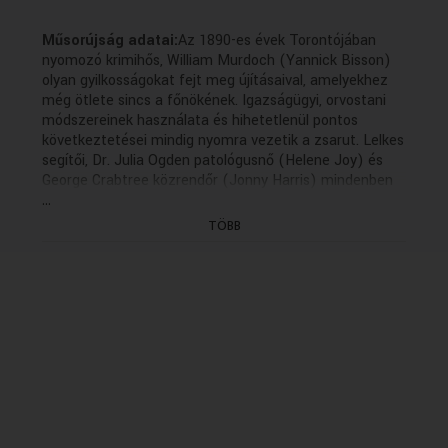
VALLÁS
VALLÁS
Műsorújság adatai:
Az 1890-es évek Torontójában
nyomozó krimihős, William Murdoch (Yannick Bisson)
olyan gyilkosságokat fejt meg újításaival, amelyekhez
még ötlete sincs a főnökének. Igazságügyi, orvostani
módszereinek használata és hihetetlenül pontos
következtetései mindig nyomra vezetik a zsarut. Lelkes
segítői, Dr. Julia Ogden patológusnő (Helene Joy) és
George Crabtree közrendőr (Jonny Harris) mindenben
...
támogatják őt, habár Murdoch sok kétkedőre és
haragosra tesz szert a nyomozási eljárásai során.
TÖBB