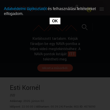
Adatvédelmi tájékoztatót
és felhasználási feltételeket
elfogadom.
OK
RÓLUNK
RÓLUNK
SZABAD MŰSOROK
SZABAD MŰSOROK
Korlátozott tartalom. Kérjük
fáradjon be egy NAVA-pontba a
teljes videó megtekintéséhez. A
MŰSORÚJSÁG
MŰSORÚJSÁG
NAVA-pontok listáját
ITT
tekintheti meg.
Idézet a műsorból.
GYŰJTEMÉNYEK
GYŰJTEMÉNYEK
SEGÍTHETÜNK?
SEGÍTHETÜNK?
Esti Kornél
(12)
OKTATÁS
OKTATÁS
Adásnap:
2026. június 02.
Időpont:
22:00:00 |
Időtartam:
00:39:24|
Forrás:
M2|
ID:
4576090