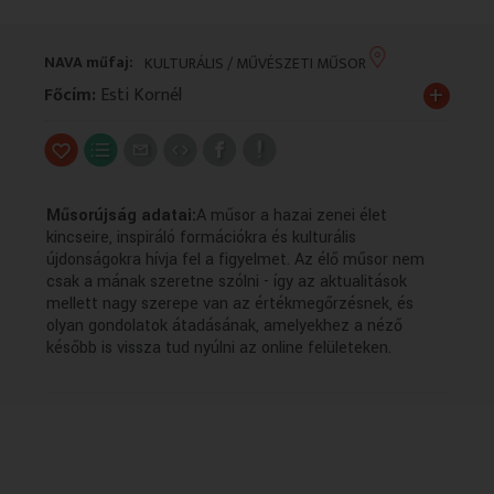
VALLÁS
VALLÁS
NAVA műfaj:
KULTURÁLIS / MŰVÉSZETI MŰSOR
+
Főcím:
Esti Kornél
Műsorújság adatai:
A műsor a hazai zenei élet
kincseire, inspiráló formációkra és kulturális
újdonságokra hívja fel a figyelmet. Az élő műsor nem
csak a mának szeretne szólni - így az aktualitások
mellett nagy szerepe van az értékmegőrzésnek, és
olyan gondolatok átadásának, amelyekhez a néző
később is vissza tud nyúlni az online felületeken.