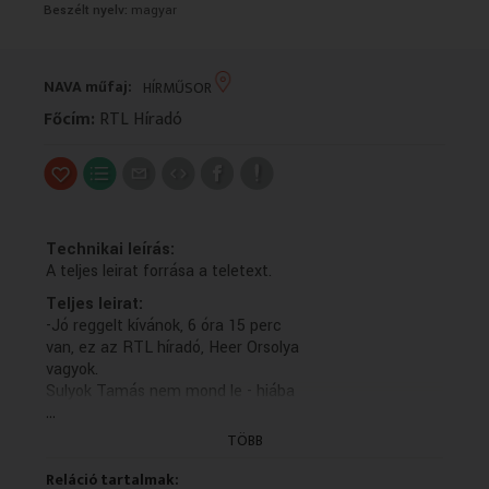
Beszélt nyelv:
magyar
VALLÁS
VALLÁS
NAVA műfaj:
HÍRMŰSOR
Főcím:
RTL Híradó
Technikai leírás:
A teljes leirat forrása a teletext.
Teljes leirat:
-Jó reggelt kívánok, 6 óra 15 perc
van, ez az RTL híradó, Heer Orsolya
vagyok.
Sulyok Tamás nem mond le - hiába
...
találkozott tegnap reggel Magyar
Péterrel.
TÖBB
A miniszterelnök azt mondta:
eltávolítása érdekében módosítják a
Reláció tartalmak: