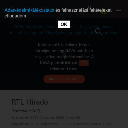
Adatvédelmi tájékoztatót
és felhasználási feltételeket
elfogadom.
This
is
OK
RÓLUNK
RÓLUNK
a
DRM: KeySystem Access Denied! -- Key system access
modal
window.
denied! Unsupported keySystem or supportedConfigurations.
SZABAD MŰSOROK
SZABAD MŰSOROK
Korlátozott tartalom. Kérjük
fáradjon be egy NAVA-pontba a
teljes videó megtekintéséhez. A
MŰSORÚJSÁG
MŰSORÚJSÁG
NAVA-pontok listáját
ITT
tekintheti meg.
Idézet a műsorból.
GYŰJTEMÉNYEK
GYŰJTEMÉNYEK
SEGÍTHETÜNK?
SEGÍTHETÜNK?
RTL Híradó
(korhatár nélkül)
OKTATÁS
OKTATÁS
Gyártási év:
2026|
Adásnap:
2026. június 02.
Időpont:
06:15:31 |
Időtartam:
00:35:35|
Forrás:
RTL|
ID:
4576080