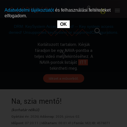
Adatvédelmi tájékoztatót
és felhasználási feltételeket
elfogadom.
This
is
OK
RÓLUNK
RÓLUNK
a
DRM: KeySystem Access Denied! -- Key system access
modal
window.
denied! Unsupported keySystem or supportedConfigurations.
SZABAD MŰSOROK
SZABAD MŰSOROK
Korlátozott tartalom. Kérjük
fáradjon be egy NAVA-pontba a
teljes videó megtekintéséhez. A
MŰSORÚJSÁG
MŰSORÚJSÁG
NAVA-pontok listáját
ITT
tekintheti meg.
Idézet a műsorból.
GYŰJTEMÉNYEK
GYŰJTEMÉNYEK
SEGÍTHETÜNK?
SEGÍTHETÜNK?
Na, szia mentő!
(korhatár nélkül)
OKTATÁS
OKTATÁS
Gyártási év:
2026|
Adásnap:
2026. június 02.
Időpont:
07:23:11 |
Időtartam:
00:01:41|
Forrás:
M2|
ID:
4576071