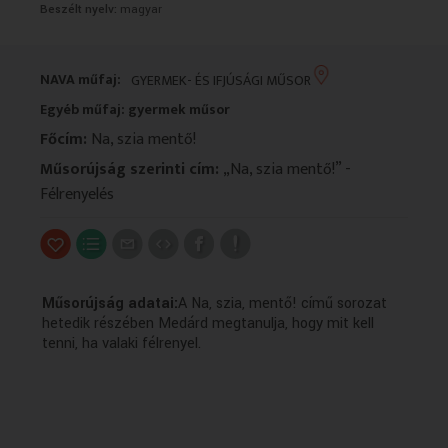
Beszélt nyelv:
magyar
VALLÁS
VALLÁS
NAVA műfaj:
GYERMEK- ÉS IFJÚSÁGI MŰSOR
Egyéb műfaj: gyermek műsor
Főcím:
Na, szia mentő!
Műsorújság szerinti cím:
„Na, szia mentő!” -
Félrenyelés
Műsorújság adatai:
A Na, szia, mentő! című sorozat
hetedik részében Medárd megtanulja, hogy mit kell
tenni, ha valaki félrenyel.